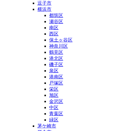
逗子市
横浜市
都筑区
瀬谷区
南区
西区
保土ヶ谷区
神奈川区
鶴見区
港北区
磯子区
泉区
港南区
戸塚区
栄区
旭区
金沢区
中区
青葉区
緑区
茅ケ崎市