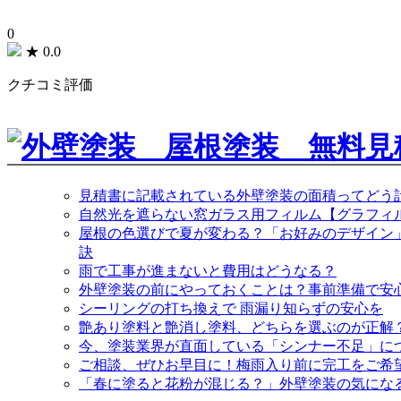
0
★
0.0
クチコミ評価
見積書に記載されている外壁塗装の面積ってどう
自然光を遮らない窓ガラス用フィルム【グラフィ
屋根の色選びで夏が変わる？「お好みのデザイン
訣
雨で工事が進まないと費用はどうなる？
外壁塗装の前にやっておくことは？事前準備で安
シーリングの打ち換えで 雨漏り知らずの安心を
艶あり塗料と艶消し塗料、どちらを選ぶのが正解
今、塗装業界が直面している「シンナー不足」に
ご相談、ぜひお早目に！梅雨入り前に完工をご希
「春に塗ると花粉が混じる？」外壁塗装の気にな