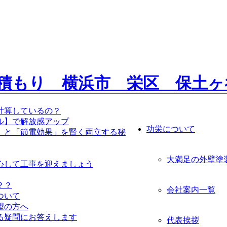
計算しているの？
ル】で解放感アップ
功栄について
」と「節電効果」を賢く両立する秘
大満足の外壁塗
心して工事を迎えましょう
？？
会社案内一覧
ついて
望の方へ
る疑問にお答えします
代表挨拶