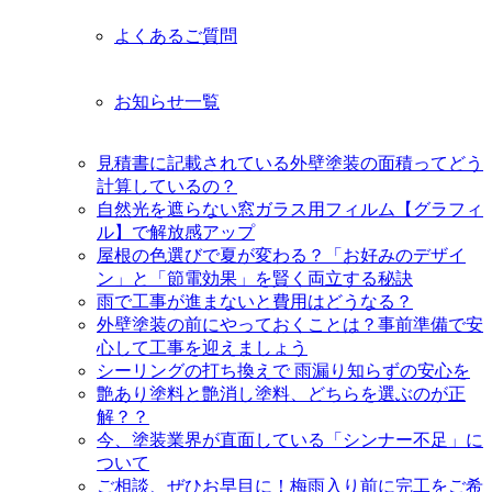
よくあるご質問
お知らせ一覧
見積書に記載されている外壁塗装の面積ってどう
計算しているの？
自然光を遮らない窓ガラス用フィルム【グラフィ
ル】で解放感アップ
屋根の色選びで夏が変わる？「お好みのデザイ
ン」と「節電効果」を賢く両立する秘訣
雨で工事が進まないと費用はどうなる？
外壁塗装の前にやっておくことは？事前準備で安
心して工事を迎えましょう
シーリングの打ち換えで 雨漏り知らずの安心を
艶あり塗料と艶消し塗料、どちらを選ぶのが正
解？？
今、塗装業界が直面している「シンナー不足」に
ついて
ご相談、ぜひお早目に！梅雨入り前に完工をご希