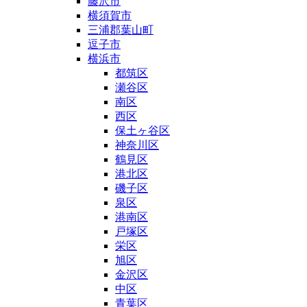
藤沢市
横須賀市
三浦郡葉山町
逗子市
横浜市
都筑区
瀬谷区
南区
西区
保土ヶ谷区
神奈川区
鶴見区
港北区
磯子区
泉区
港南区
戸塚区
栄区
旭区
金沢区
中区
青葉区