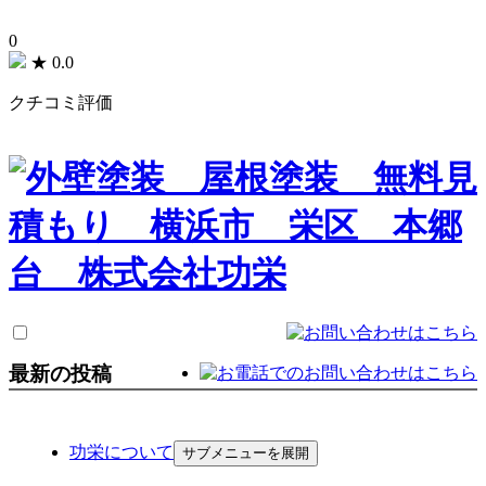
0
★
0.0
クチコミ評価
最新の投稿
功栄について
サブメニューを展開