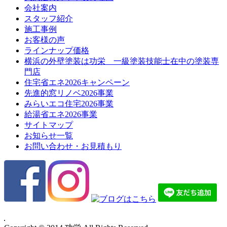
会社案内
スタッフ紹介
施工事例
お客様の声
ラインナップ価格
横浜の外壁塗装は功栄 一級塗装技能士在中の塗装専
門店
住宅省エネ2026キャンペーン
先進的窓リノベ2026事業
みらいエコ住宅2026事業
給湯省エネ2026事業
サイトマップ
お知らせ一覧
お問い合わせ・お見積もり