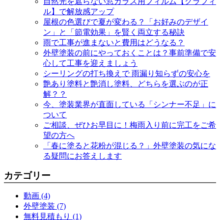
自然光を遮らない窓ガラス用フィルム【グラフィ
ル】で解放感アップ
屋根の色選びで夏が変わる？「お好みのデザイ
ン」と「節電効果」を賢く両立する秘訣
雨で工事が進まないと費用はどうなる？
外壁塗装の前にやっておくことは？事前準備で安
心して工事を迎えましょう
シーリングの打ち換えで 雨漏り知らずの安心を
艶あり塗料と艶消し塗料、どちらを選ぶのが正
解？？
今、塗装業界が直面している「シンナー不足」に
ついて
ご相談、ぜひお早目に！梅雨入り前に完工をご希
望の方へ
「春に塗ると花粉が混じる？」外壁塗装の気にな
る疑問にお答えします
カテゴリー
動画 (4)
外壁塗装 (7)
無料見積もり (1)