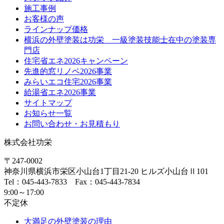
施工事例
お客様の声
ラインナップ価格
横浜の外壁塗装は功栄 一級塗装技能士在中の塗装専
門店
住宅省エネ2026キャンペーン
先進的窓リノベ2026事業
みらいエコ住宅2026事業
給湯省エネ2026事業
サイトマップ
お知らせ一覧
お問い合わせ・お見積もり
株式会社功栄
〒247-0002
神奈川県
横浜市
栄区小山台1丁目21-20
ヒルズ小山台Ⅱ101
Tel：045-443-7833 Fax：045-443-7834
9:00～17:00
不定休
大満足の外壁塗装の理由