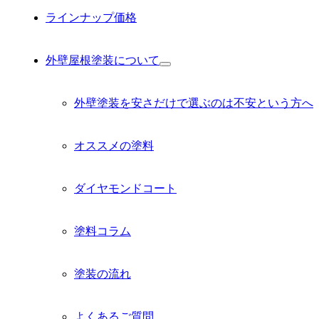
ラインナップ価格
外壁屋根塗装について
サ
ブ
メ
外壁塗装を安さだけで選ぶのは不安という方へ
ニ
ュ
ー
オススメの塗料
を
展
開
ダイヤモンドコート
塗料コラム
塗装の流れ
よくあるご質問