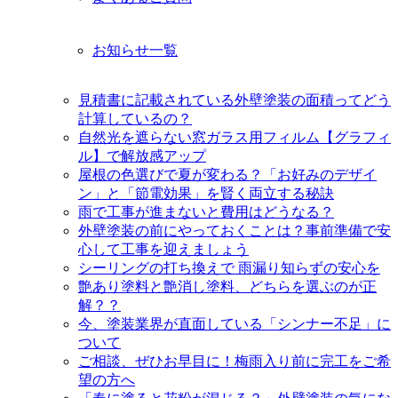
お知らせ一覧
見積書に記載されている外壁塗装の面積ってどう
計算しているの？
自然光を遮らない窓ガラス用フィルム【グラフィ
ル】で解放感アップ
屋根の色選びで夏が変わる？「お好みのデザイ
ン」と「節電効果」を賢く両立する秘訣
雨で工事が進まないと費用はどうなる？
外壁塗装の前にやっておくことは？事前準備で安
心して工事を迎えましょう
シーリングの打ち換えで 雨漏り知らずの安心を
艶あり塗料と艶消し塗料、どちらを選ぶのが正
解？？
今、塗装業界が直面している「シンナー不足」に
ついて
ご相談、ぜひお早目に！梅雨入り前に完工をご希
望の方へ