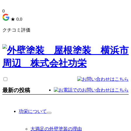
0
★
0.0
クチコミ評価
最新の投稿
功栄について
サ
ブ
メ
大満足の外壁塗装の理由
ニ