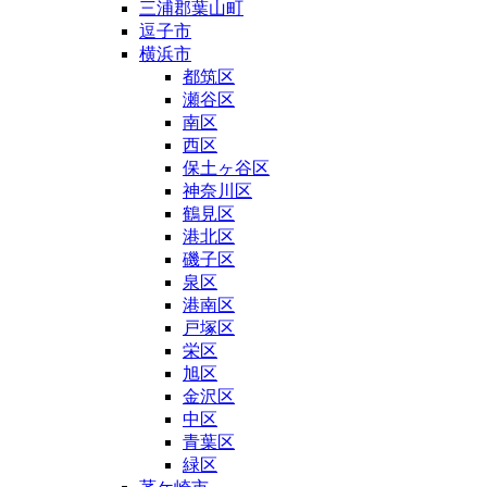
三浦郡葉山町
逗子市
横浜市
都筑区
瀬谷区
南区
西区
保土ヶ谷区
神奈川区
鶴見区
港北区
磯子区
泉区
港南区
戸塚区
栄区
旭区
金沢区
中区
青葉区
緑区