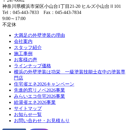
〒247-0002
神奈川県
横浜市
栄区小山台1丁目21-20
ヒルズ小山台Ⅱ101
Tel：045-443-7833 Fax：045-443-7834
9:00～17:00
不定休
大満足の外壁塗装の理由
会社案内
スタッフ紹介
施工事例
お客様の声
ラインナップ価格
横浜の外壁塗装は功栄 一級塗装技能士在中の塗装専
門店
住宅省エネ2026キャンペーン
先進的窓リノベ2026事業
みらいエコ住宅2026事業
給湯省エネ2026事業
サイトマップ
お知らせ一覧
お問い合わせ・お見積もり