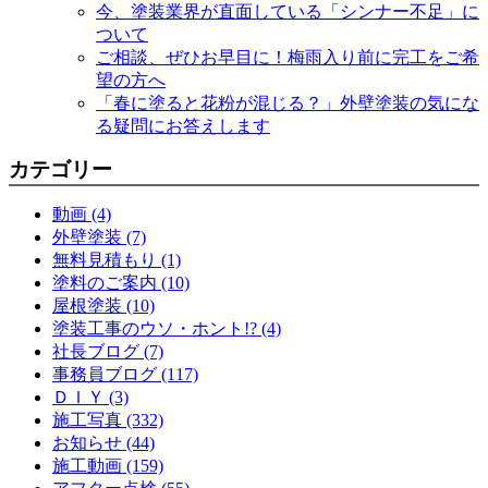
今、塗装業界が直面している「シンナー不足」に
ついて
ご相談、ぜひお早目に！梅雨入り前に完工をご希
望の方へ
「春に塗ると花粉が混じる？」外壁塗装の気にな
る疑問にお答えします
カテゴリー
動画 (4)
外壁塗装 (7)
無料見積もり (1)
塗料のご案内 (10)
屋根塗装 (10)
塗装工事のウソ・ホント!? (4)
社長ブログ (7)
事務員ブログ (117)
ＤＩＹ (3)
施工写真 (332)
お知らせ (44)
施工動画 (159)