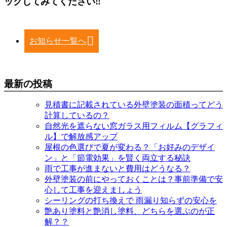
ックしてみてください‼
お知らせ一覧へ
最新の投稿
見積書に記載されている外壁塗装の面積ってどう
計算しているの？
自然光を遮らない窓ガラス用フィルム【グラフィ
ル】で解放感アップ
屋根の色選びで夏が変わる？「お好みのデザイ
ン」と「節電効果」を賢く両立する秘訣
雨で工事が進まないと費用はどうなる？
外壁塗装の前にやっておくことは？事前準備で安
心して工事を迎えましょう
シーリングの打ち換えで 雨漏り知らずの安心を
艶あり塗料と艶消し塗料、どちらを選ぶのが正
解？？