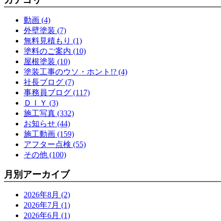
動画 (4)
外壁塗装 (7)
無料見積もり (1)
塗料のご案内 (10)
屋根塗装 (10)
塗装工事のウソ・ホント!? (4)
社長ブログ (7)
事務員ブログ (117)
ＤＩＹ (3)
施工写真 (332)
お知らせ (44)
施工動画 (159)
アフター点検 (55)
その他 (100)
月別アーカイブ
2026年8月 (2)
2026年7月 (1)
2026年6月 (1)