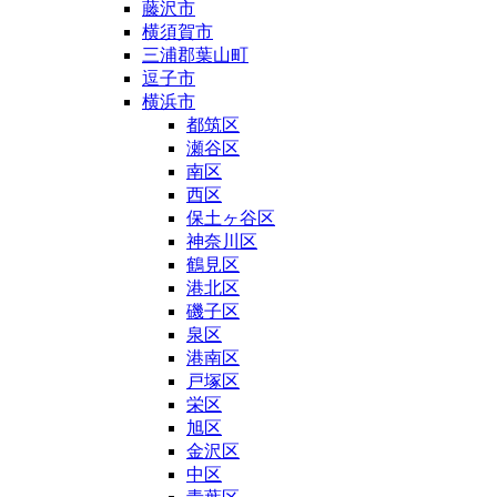
藤沢市
横須賀市
三浦郡葉山町
逗子市
横浜市
都筑区
瀬谷区
南区
西区
保土ヶ谷区
神奈川区
鶴見区
港北区
磯子区
泉区
港南区
戸塚区
栄区
旭区
金沢区
中区