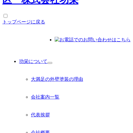
トップページに戻る
功栄について
功栄について
サ
ブ
メ
大満足の外壁塗装の理由
ニ
ュ
ー
会社案内一覧
を
展
開
代表挨拶
会社概要