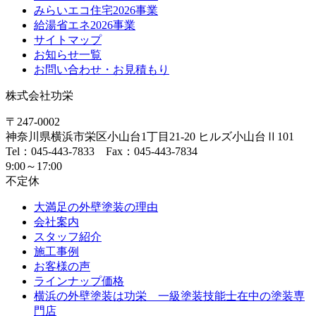
みらいエコ住宅2026事業
給湯省エネ2026事業
サイトマップ
お知らせ一覧
お問い合わせ・お見積もり
株式会社功栄
〒247-0002
神奈川県
横浜市
栄区小山台1丁目21-20
ヒルズ小山台Ⅱ101
Tel：045-443-7833 Fax：045-443-7834
9:00～17:00
不定休
大満足の外壁塗装の理由
会社案内
スタッフ紹介
施工事例
お客様の声
ラインナップ価格
横浜の外壁塗装は功栄 一級塗装技能士在中の塗装専
門店