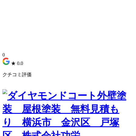
0
★
0.0
クチコミ評価