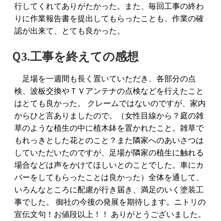
行してくれてありがたかった。また、毎回工事の終わ
りに作業報告書を提出してもらったことも、作業の確
認が出来て、とても良かった。
Ｑ3.工事を終えての感想
足場を一週間も長く置いていただき、各部分の点
検、波板交換やＴＶアンテナの点検などを行えたこと
はとても良かった。 クレームではないのですが、家内
からひと言ありましたので。（女性目線から？庭の雑
草のような植生の中に植木鉢を置かれたこと。雑草で
もれっきとした花とのこと？また隣家へのあいさつは
していただいたのですが、足場が隣家の植生に触れる
場合などは声をかけてほしいとのことでした。車にカ
バーをしてもらったことは良かった）全体を通して、
いろんなところに配慮が行き届き、満足のいく塗装工
事でした。 御社の今後の発展を期待します。ニトリの
宣伝文句！お値段以上！！ ありがとうございました。