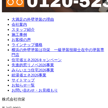
大満足の外壁塗装の理由
会社案内
スタッフ紹介
施工事例
お客様の声
ラインナップ価格
横浜の外壁塗装は功栄 一級塗装技能士在中の塗装専
門店
住宅省エネ2026キャンペーン
先進的窓リノベ2026事業
みらいエコ住宅2026事業
給湯省エネ2026事業
サイトマップ
お知らせ一覧
お問い合わせ・お見積もり
株式会社功栄