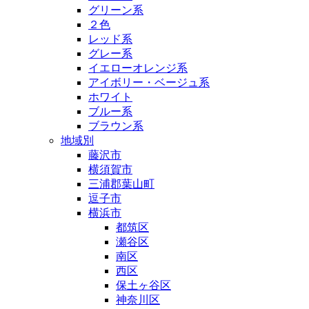
グリーン系
２色
レッド系
グレー系
イエローオレンジ系
アイボリー・ベージュ系
ホワイト
ブルー系
ブラウン系
地域別
藤沢市
横須賀市
三浦郡葉山町
逗子市
横浜市
都筑区
瀬谷区
南区
西区
保土ヶ谷区
神奈川区