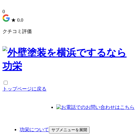
0
★
0.0
クチコミ評価
トップページに戻る
功栄について
功栄について
サブメニューを展開