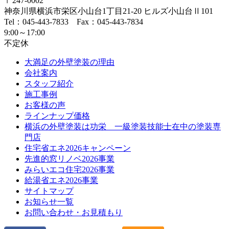
〒247-0002
神奈川県
横浜市
栄区小山台1丁目21-20
ヒルズ小山台Ⅱ101
Tel：045-443-7833 Fax：045-443-7834
9:00～17:00
不定休
大満足の外壁塗装の理由
会社案内
スタッフ紹介
施工事例
お客様の声
ラインナップ価格
横浜の外壁塗装は功栄 一級塗装技能士在中の塗装専
門店
住宅省エネ2026キャンペーン
先進的窓リノベ2026事業
みらいエコ住宅2026事業
給湯省エネ2026事業
サイトマップ
お知らせ一覧
お問い合わせ・お見積もり