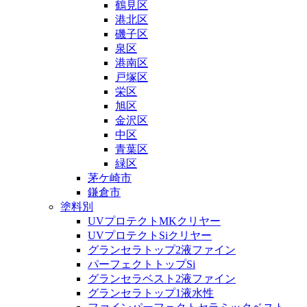
鶴見区
港北区
磯子区
泉区
港南区
戸塚区
栄区
旭区
金沢区
中区
青葉区
緑区
茅ケ崎市
鎌倉市
塗料別
UVプロテクトMKクリヤー
UVプロテクトSiクリヤー
グランセラトップ2液ファイン
パーフェクトトップSi
グランセラベスト2液ファイン
グランセラトップ1液水性