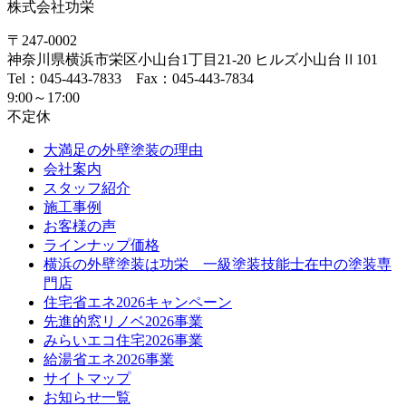
株式会社功栄
〒247-0002
神奈川県
横浜市
栄区小山台1丁目21-20
ヒルズ小山台Ⅱ101
Tel：045-443-7833 Fax：045-443-7834
9:00～17:00
不定休
大満足の外壁塗装の理由
会社案内
スタッフ紹介
施工事例
お客様の声
ラインナップ価格
横浜の外壁塗装は功栄 一級塗装技能士在中の塗装専
門店
住宅省エネ2026キャンペーン
先進的窓リノベ2026事業
みらいエコ住宅2026事業
給湯省エネ2026事業
サイトマップ
お知らせ一覧