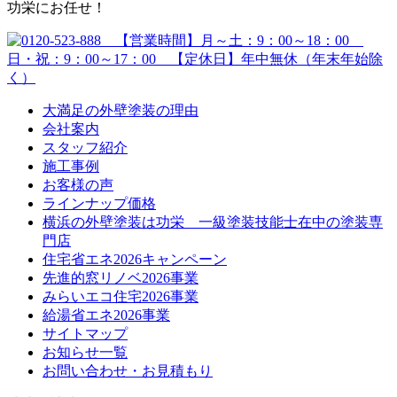
功栄にお任せ！
大満足の外壁塗装の理由
会社案内
スタッフ紹介
施工事例
お客様の声
ラインナップ価格
横浜の外壁塗装は功栄 一級塗装技能士在中の塗装専
門店
住宅省エネ2026キャンペーン
先進的窓リノベ2026事業
みらいエコ住宅2026事業
給湯省エネ2026事業
サイトマップ
お知らせ一覧
お問い合わせ・お見積もり