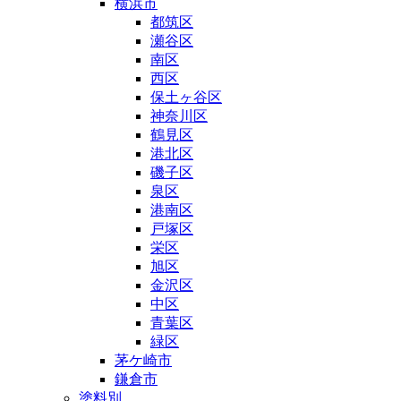
横浜市
都筑区
瀬谷区
南区
西区
保土ヶ谷区
神奈川区
鶴見区
港北区
磯子区
泉区
港南区
戸塚区
栄区
旭区
金沢区
中区
青葉区
緑区
茅ケ崎市
鎌倉市
塗料別