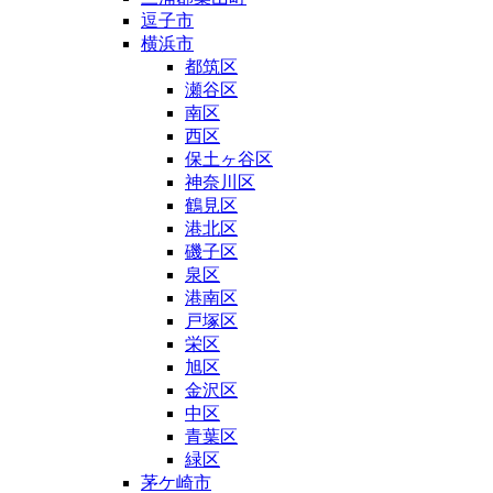
逗子市
横浜市
都筑区
瀬谷区
南区
西区
保土ヶ谷区
神奈川区
鶴見区
港北区
磯子区
泉区
港南区
戸塚区
栄区
旭区
金沢区
中区
青葉区
緑区
茅ケ崎市