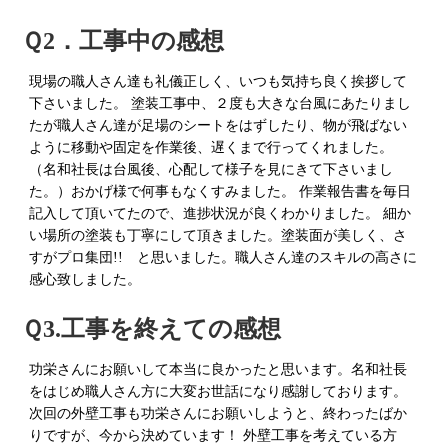
Ｑ2．工事中の感想
現場の職人さん達も礼儀正しく、いつも気持ち良く挨拶して
下さいました。 塗装工事中、２度も大きな台風にあたりまし
たが職人さん達が足場のシートをはずしたり、物が飛ばない
ように移動や固定を作業後、遅くまで行ってくれました。
（名和社長は台風後、心配して様子を見にきて下さいまし
た。）おかげ様で何事もなくすみました。 作業報告書を毎日
記入して頂いてたので、進捗状況が良くわかりました。 細か
い場所の塗装も丁寧にして頂きました。塗装面が美しく、さ
すがプロ集団!! と思いました。職人さん達のスキルの高さに
感心致しました。
Ｑ3.工事を終えての感想
功栄さんにお願いして本当に良かったと思います。名和社長
をはじめ職人さん方に大変お世話になり感謝しております。
次回の外壁工事も功栄さんにお願いしようと、終わったばか
りですが、今から決めています！ 外壁工事を考えている方