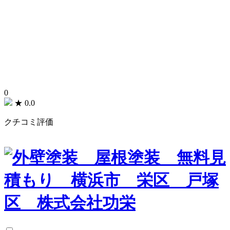
0
★
0.0
クチコミ評価