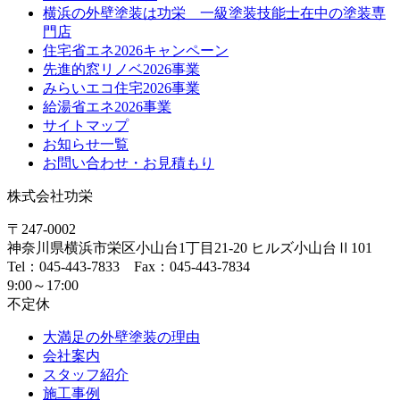
横浜の外壁塗装は功栄 一級塗装技能士在中の塗装専
門店
住宅省エネ2026キャンペーン
先進的窓リノベ2026事業
みらいエコ住宅2026事業
給湯省エネ2026事業
サイトマップ
お知らせ一覧
お問い合わせ・お見積もり
株式会社功栄
〒247-0002
神奈川県
横浜市
栄区小山台1丁目21-20
ヒルズ小山台Ⅱ101
Tel：045-443-7833 Fax：045-443-7834
9:00～17:00
不定休
大満足の外壁塗装の理由
会社案内
スタッフ紹介
施工事例