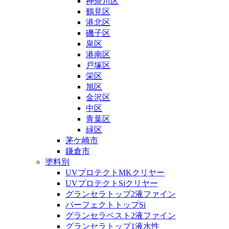
神奈川区
鶴見区
港北区
磯子区
泉区
港南区
戸塚区
栄区
旭区
金沢区
中区
青葉区
緑区
茅ケ崎市
鎌倉市
塗料別
UVプロテクトMKクリヤー
UVプロテクトSiクリヤー
グランセラトップ2液ファイン
パーフェクトトップSi
グランセラベスト2液ファイン
グランセラトップ1液水性