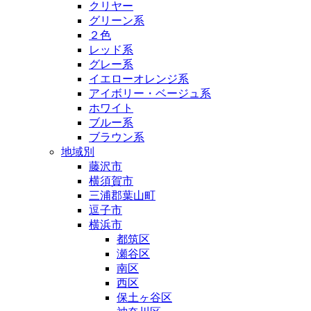
クリヤー
グリーン系
２色
レッド系
グレー系
イエローオレンジ系
アイボリー・ベージュ系
ホワイト
ブルー系
ブラウン系
地域別
藤沢市
横須賀市
三浦郡葉山町
逗子市
横浜市
都筑区
瀬谷区
南区
西区
保土ヶ谷区