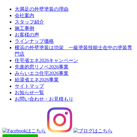
大満足の外壁塗装の理由
会社案内
スタッフ紹介
施工事例
お客様の声
ラインナップ価格
横浜の外壁塗装は功栄 一級塗装技能士在中の塗装専
門店
住宅省エネ2026キャンペーン
先進的窓リノベ2026事業
みらいエコ住宅2026事業
給湯省エネ2026事業
サイトマップ
お知らせ一覧
お問い合わせ・お見積もり