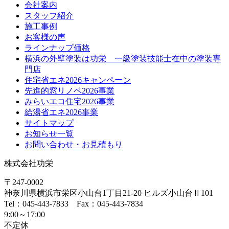
会社案内
スタッフ紹介
施工事例
お客様の声
ラインナップ価格
横浜の外壁塗装は功栄 一級塗装技能士在中の塗装専
門店
住宅省エネ2026キャンペーン
先進的窓リノベ2026事業
みらいエコ住宅2026事業
給湯省エネ2026事業
サイトマップ
お知らせ一覧
お問い合わせ・お見積もり
株式会社功栄
〒247-0002
神奈川県
横浜市
栄区小山台1丁目21-20
ヒルズ小山台Ⅱ101
Tel：045-443-7833 Fax：045-443-7834
9:00～17:00
不定休