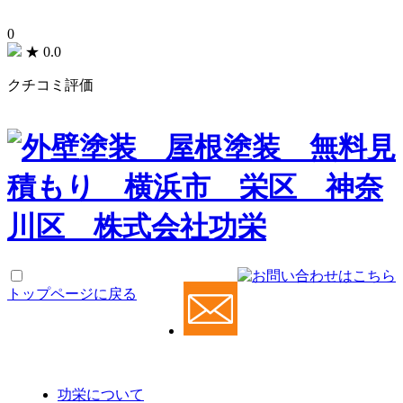
0
★
0.0
クチコミ評価
トップページに戻る
功栄について
功栄について