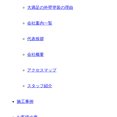
メ
大満足の外壁塗装の理由
ニ
ュ
ー
会社案内一覧
を
展
開
代表挨拶
会社概要
アクセスマップ
スタッフ紹介
施工事例