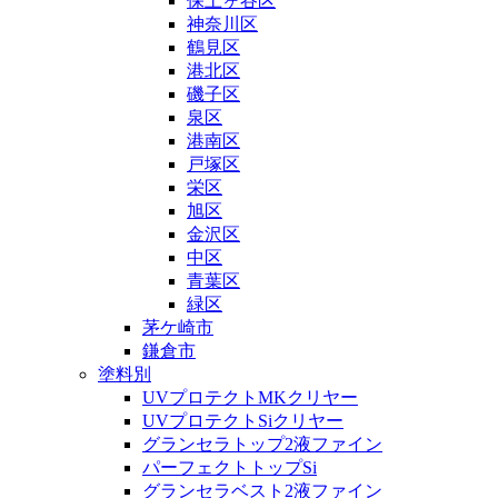
保土ヶ谷区
神奈川区
鶴見区
港北区
磯子区
泉区
港南区
戸塚区
栄区
旭区
金沢区
中区
青葉区
緑区
茅ケ崎市
鎌倉市
塗料別
UVプロテクトMKクリヤー
UVプロテクトSiクリヤー
グランセラトップ2液ファイン
パーフェクトトップSi
グランセラベスト2液ファイン