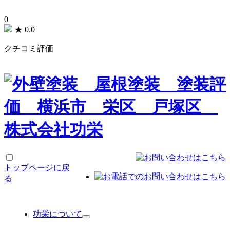
0
★
0.0
クチコミ評価
トップページに戻
る
功栄について
サ
ブ