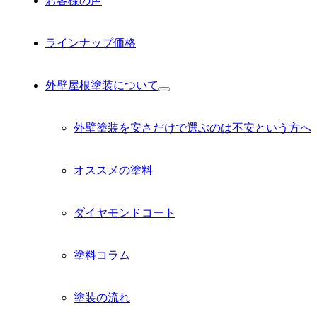
お客様の声
ラインナップ価格
外壁屋根塗装について
サ
ブ
メ
外壁塗装を安さだけで選ぶのは不安という方へ
ニ
ュ
ー
オススメの塗料
を
展
開
ダイヤモンドコート
塗料コラム
塗装の流れ