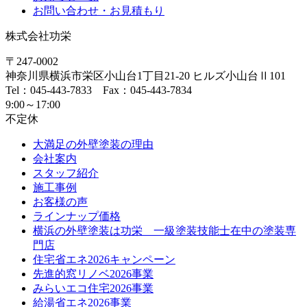
お問い合わせ・お見積もり
株式会社功栄
〒247-0002
神奈川県
横浜市
栄区小山台1丁目21-20
ヒルズ小山台Ⅱ101
Tel：045-443-7833 Fax：045-443-7834
9:00～17:00
不定休
大満足の外壁塗装の理由
会社案内
スタッフ紹介
施工事例
お客様の声
ラインナップ価格
横浜の外壁塗装は功栄 一級塗装技能士在中の塗装専
門店
住宅省エネ2026キャンペーン
先進的窓リノベ2026事業
みらいエコ住宅2026事業
給湯省エネ2026事業