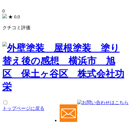
0
★
0.0
クチコミ評価
トップページに戻る
功栄について