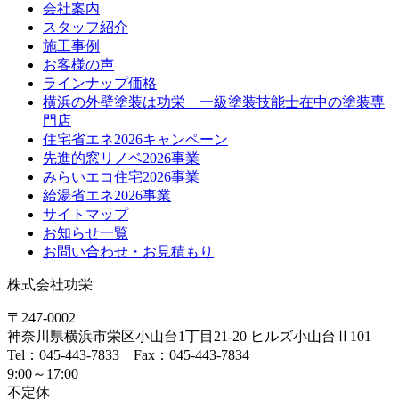
会社案内
スタッフ紹介
施工事例
お客様の声
ラインナップ価格
横浜の外壁塗装は功栄 一級塗装技能士在中の塗装専
門店
住宅省エネ2026キャンペーン
先進的窓リノベ2026事業
みらいエコ住宅2026事業
給湯省エネ2026事業
サイトマップ
お知らせ一覧
お問い合わせ・お見積もり
株式会社功栄
〒247-0002
神奈川県
横浜市
栄区小山台1丁目21-20
ヒルズ小山台Ⅱ101
Tel：045-443-7833 Fax：045-443-7834
9:00～17:00
不定休