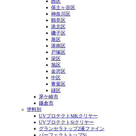
西区
保土ヶ谷区
神奈川区
鶴見区
港北区
磯子区
泉区
港南区
戸塚区
栄区
旭区
金沢区
中区
青葉区
緑区
茅ケ崎市
鎌倉市
塗料別
UVプロテクトMKクリヤー
UVプロテクトSiクリヤー
グランセラトップ2液ファイン
パーフェクトトップSi