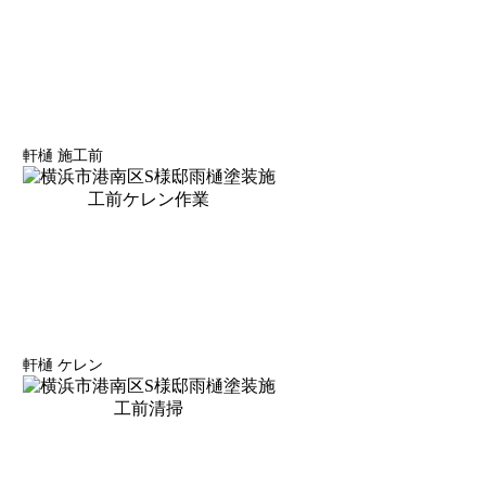
軒樋 施工前
軒樋 ケレン