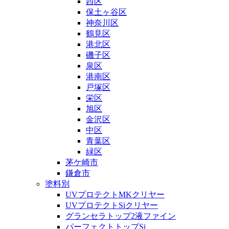
西区
保土ヶ谷区
神奈川区
鶴見区
港北区
磯子区
泉区
港南区
戸塚区
栄区
旭区
金沢区
中区
青葉区
緑区
茅ケ崎市
鎌倉市
塗料別
UVプロテクトMKクリヤー
UVプロテクトSiクリヤー
グランセラトップ2液ファイン
パーフェクトトップSi