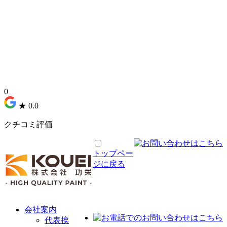
0
★
0.0
クチコミ評価
トップペー
ジに戻る
功栄について
会社案内
代表挨