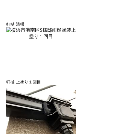
軒樋 清掃
軒樋 上塗り１回目