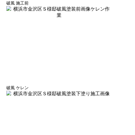
破風 施工前
破風 ケレン