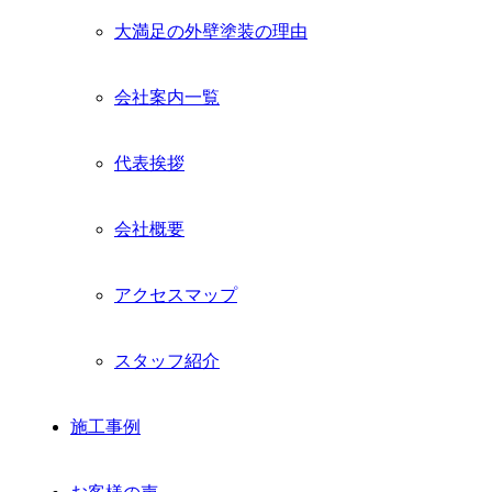
メ
大満足の外壁塗装の理由
ニ
ュ
ー
会社案内一覧
を
展
開
代表挨拶
会社概要
アクセスマップ
スタッフ紹介
施工事例