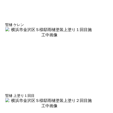
竪樋 ケレン
竪樋 上塗り１回目