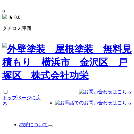
0
★
0.0
クチコミ評価
トップページに戻
る
功栄について
サ
ブ