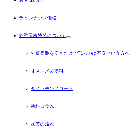
お客様の声
ラインナップ価格
外壁屋根塗装について
サ
ブ
メ
外壁塗装を安さだけで選ぶのは不安という方へ
ニ
ュ
ー
オススメの塗料
を
展
開
ダイヤモンドコート
塗料コラム
塗装の流れ