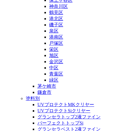
保土ヶ谷区
神奈川区
鶴見区
港北区
磯子区
泉区
港南区
戸塚区
栄区
旭区
金沢区
中区
青葉区
緑区
茅ケ崎市
鎌倉市
塗料別
UVプロテクトMKクリヤー
UVプロテクトSiクリヤー
グランセラトップ2液ファイン
パーフェクトトップSi
グランセラベスト2液ファイン