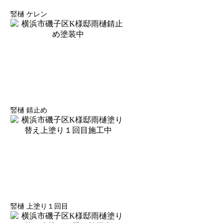
竪樋 ケレン
竪樋 錆止め
竪樋 上塗り１回目