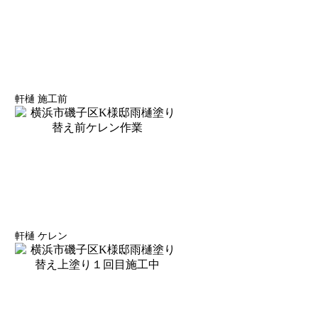
軒樋 施工前
軒樋 ケレン