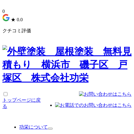
0
★
0.0
クチコミ評価
トップページに戻
る
功栄について
サ