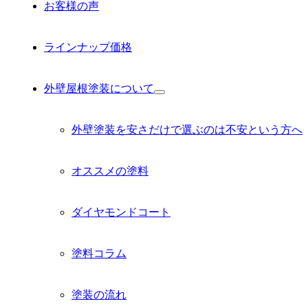
お客様の声
ラインナップ価格
外壁屋根塗装について
サ
ブ
メ
外壁塗装を安さだけで選ぶのは不安という方へ
ニ
ュ
ー
オススメの塗料
を
展
開
ダイヤモンドコート
塗料コラム
塗装の流れ