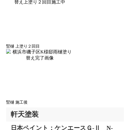
竪樋 上塗り２回目
竪樋 施工後
軒天塗装
日本ペイント：ケンエースＧ-Ⅱ N-