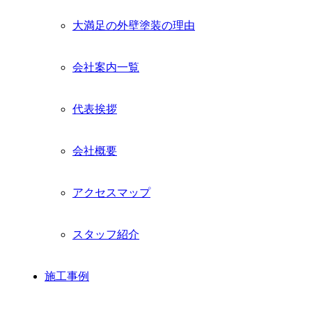
ブ
メ
大満足の外壁塗装の理由
ニ
ュ
ー
会社案内一覧
を
展
開
代表挨拶
会社概要
アクセスマップ
スタッフ紹介
施工事例