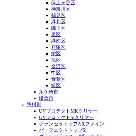
保土ヶ谷区
神奈川区
鶴見区
港北区
磯子区
泉区
港南区
戸塚区
栄区
旭区
金沢区
中区
青葉区
緑区
茅ケ崎市
鎌倉市
塗料別
UVプロテクトMKクリヤー
UVプロテクトSiクリヤー
グランセラトップ2液ファイン
パーフェクトトップSi