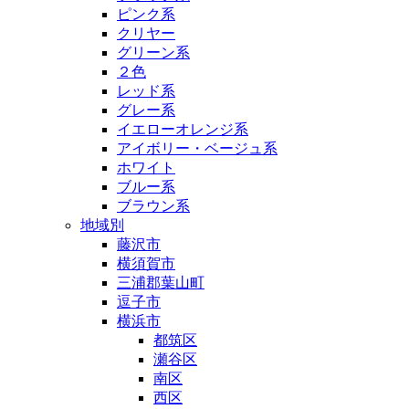
ピンク系
クリヤー
グリーン系
２色
レッド系
グレー系
イエローオレンジ系
アイボリー・ベージュ系
ホワイト
ブルー系
ブラウン系
地域別
藤沢市
横須賀市
三浦郡葉山町
逗子市
横浜市
都筑区
瀬谷区
南区
西区