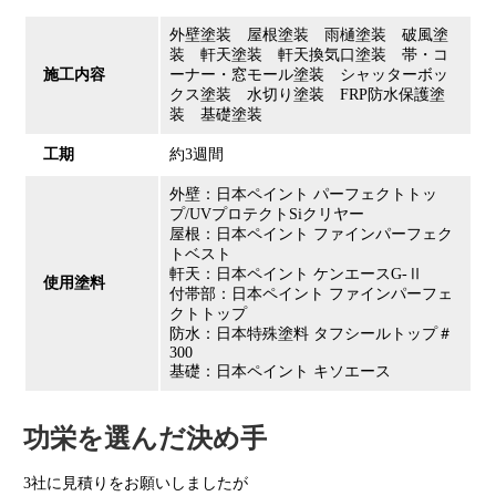
外壁塗装 屋根塗装 雨樋塗装 破風塗
装 軒天塗装 軒天換気口塗装 帯・コ
施工内容
ーナー・窓モール塗装 シャッターボッ
クス塗装 水切り塗装 FRP防水保護塗
装 基礎塗装
工期
約3週間
外壁：日本ペイント パーフェクトトッ
プ/UVプロテクトSiクリヤー
屋根：日本ペイント ファインパーフェク
トベスト
軒天：日本ペイント ケンエースG-Ⅱ
使用塗料
付帯部：日本ペイント ファインパーフェ
クトトップ
防水：日本特殊塗料 タフシールトップ＃
300
基礎：日本ペイント キソエース
功栄を選んだ決め手
3社に見積りをお願いしましたが