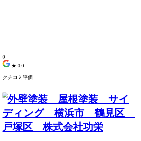
0
★
0.0
クチコミ評価