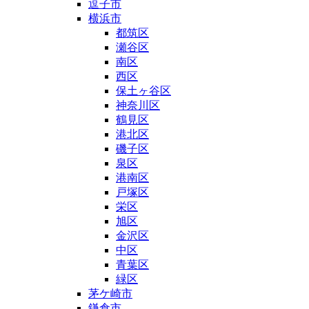
逗子市
横浜市
都筑区
瀬谷区
南区
西区
保土ヶ谷区
神奈川区
鶴見区
港北区
磯子区
泉区
港南区
戸塚区
栄区
旭区
金沢区
中区
青葉区
緑区
茅ケ崎市
鎌倉市