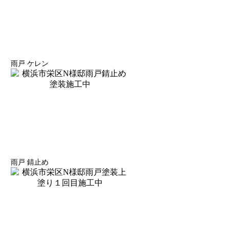
雨戸 ケレン
雨戸 錆止め