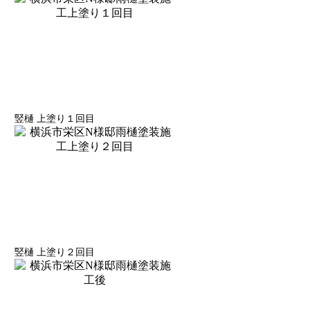
竪樋 上塗り１回目
竪樋 上塗り２回目