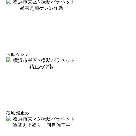
破風 ケレン
破風 錆止め