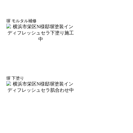
塀 モルタル補修
塀 下塗り