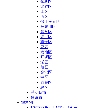
都筑区
瀬谷区
南区
西区
保土ヶ谷区
神奈川区
鶴見区
港北区
磯子区
泉区
港南区
戸塚区
栄区
旭区
金沢区
中区
青葉区
緑区
茅ケ崎市
鎌倉市
塗料別
UVプロテクトMKクリヤー