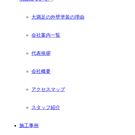
サ
ブ
メ
大満足の外壁塗装の理由
ニ
ュ
ー
会社案内一覧
を
展
開
代表挨拶
会社概要
アクセスマップ
スタッフ紹介
施工事例