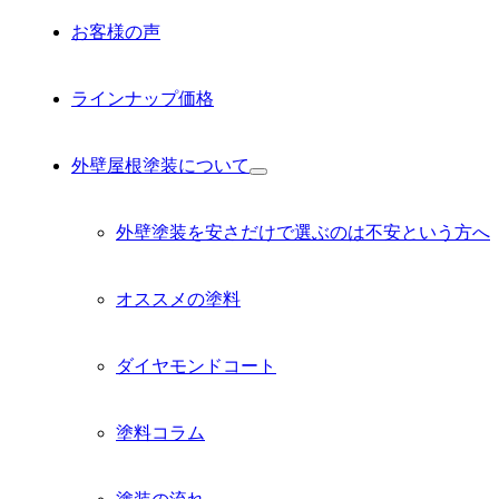
お客様の声
ラインナップ価格
外壁屋根塗装について
サ
ブ
メ
外壁塗装を安さだけで選ぶのは不安という方へ
ニ
ュ
ー
オススメの塗料
を
展
開
ダイヤモンドコート
塗料コラム