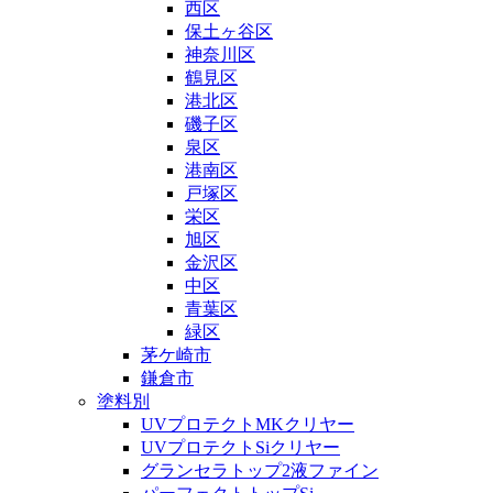
西区
保土ヶ谷区
神奈川区
鶴見区
港北区
磯子区
泉区
港南区
戸塚区
栄区
旭区
金沢区
中区
青葉区
緑区
茅ケ崎市
鎌倉市
塗料別
UVプロテクトMKクリヤー
UVプロテクトSiクリヤー
グランセラトップ2液ファイン