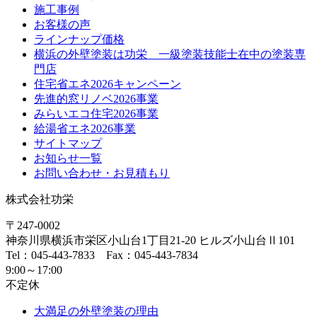
施工事例
お客様の声
ラインナップ価格
横浜の外壁塗装は功栄 一級塗装技能士在中の塗装専
門店
住宅省エネ2026キャンペーン
先進的窓リノベ2026事業
みらいエコ住宅2026事業
給湯省エネ2026事業
サイトマップ
お知らせ一覧
お問い合わせ・お見積もり
株式会社功栄
〒247-0002
神奈川県
横浜市
栄区小山台1丁目21-20
ヒルズ小山台Ⅱ101
Tel：045-443-7833 Fax：045-443-7834
9:00～17:00
不定休
大満足の外壁塗装の理由