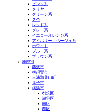
ピンク系
クリヤー
グリーン系
２色
レッド系
グレー系
イエローオレンジ系
アイボリー・ベージュ系
ホワイト
ブルー系
ブラウン系
地域別
藤沢市
横須賀市
三浦郡葉山町
逗子市
横浜市
都筑区
瀬谷区
南区
西区