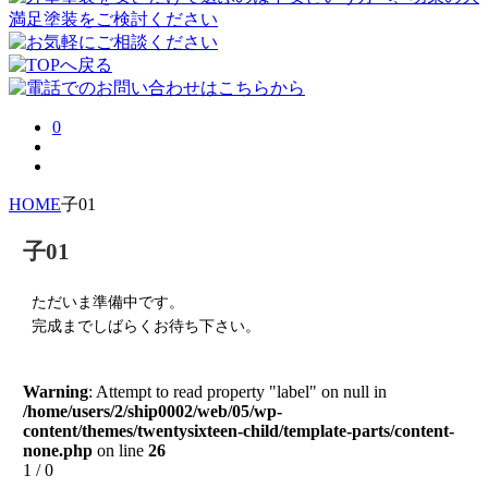
0
HOME
子01
子01
ただいま準備中です。
完成までしばらくお待ち下さい。
Warning
: Attempt to read property "label" on null in
/home/users/2/ship0002/web/05/wp-
content/themes/twentysixteen-child/template-parts/content-
none.php
on line
26
1 / 0