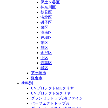
保土ヶ谷区
神奈川区
鶴見区
港北区
磯子区
泉区
港南区
戸塚区
栄区
旭区
金沢区
中区
青葉区
緑区
茅ケ崎市
鎌倉市
塗料別
UVプロテクトMKクリヤー
UVプロテクトSiクリヤー
グランセラトップ2液ファイン
パーフェクトトップSi