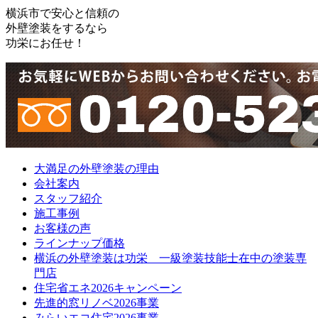
横浜市で安心と信頼の
外壁塗装をするなら
功栄にお任せ！
大満足の外壁塗装の理由
会社案内
スタッフ紹介
施工事例
お客様の声
ラインナップ価格
横浜の外壁塗装は功栄 一級塗装技能士在中の塗装専
門店
住宅省エネ2026キャンペーン
先進的窓リノベ2026事業
みらいエコ住宅2026事業