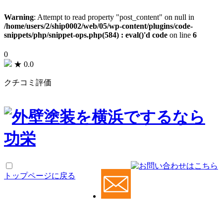
Warning
: Attempt to read property "post_content" on null in
/home/users/2/ship0002/web/05/wp-content/plugins/code-
snippets/php/snippet-ops.php(584) : eval()'d code
on line
6
0
★
0.0
クチコミ評価
トップページに戻る
功栄について