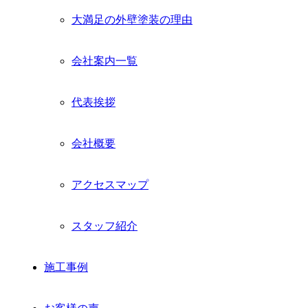
メ
大満足の外壁塗装の理由
ニ
ュ
ー
会社案内一覧
を
展
開
代表挨拶
会社概要
アクセスマップ
スタッフ紹介
施工事例