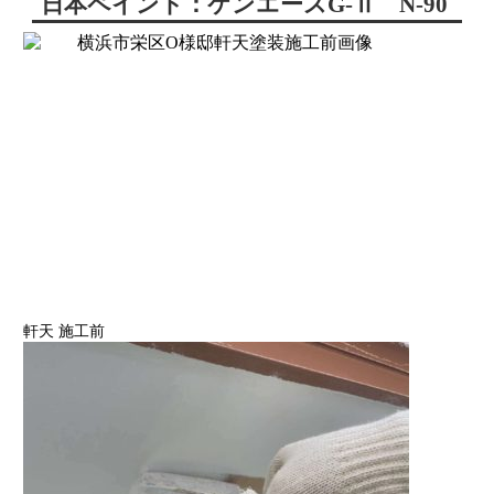
日本ペイント：ケンエースG-Ⅱ N-90
軒天 施工前