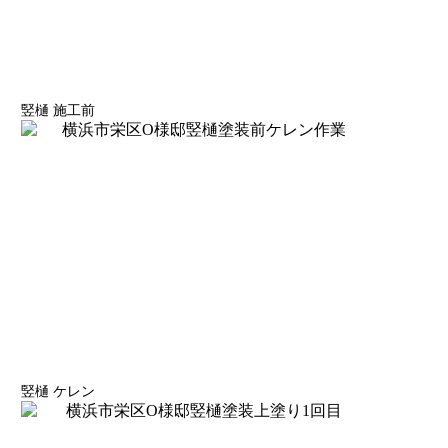
竪樋 施工前
竪樋 ケレン