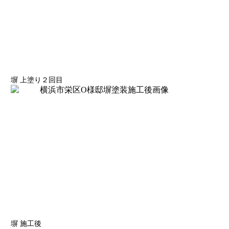
塀 上塗り２回目
塀 施工後