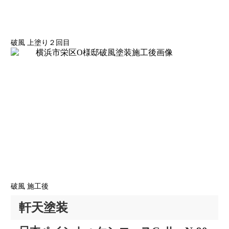
破風 上塗り２回目
破風 施工後
軒天塗装