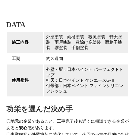
DATA
外壁塗装 雨樋塗装 破風塗装 軒天塗
施工内容
装 雨戸塗装 霧除け庇塗装 面格子塗
装 塀塗装 手摺塗装
工期
約３週間
外壁・塀：日本ペイント パーフェクトト
ップ
使用塗料
軒天：日本ペイント ケンエースG-Ⅱ
付帯部：日本ペイント ファインシリコン
フレッシュ
功栄を選んだ決め手
〇地元の企業であること。工事完了後も近くに相談できる企業が
あると安心感があります。
〇事業内容が外壁塗装に特化していて、今回の当方の目的に合致