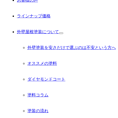
お客様の声
ラインナップ価格
外壁屋根塗装について
サ
ブ
メ
外壁塗装を安さだけで選ぶのは不安という方へ
ニ
ュ
ー
オススメの塗料
を
展
開
ダイヤモンドコート
塗料コラム
塗装の流れ