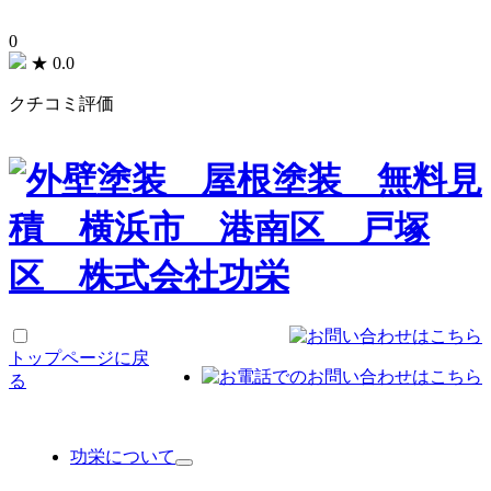
0
★
0.0
クチコミ評価
トップページに戻
る
功栄について
サ
ブ