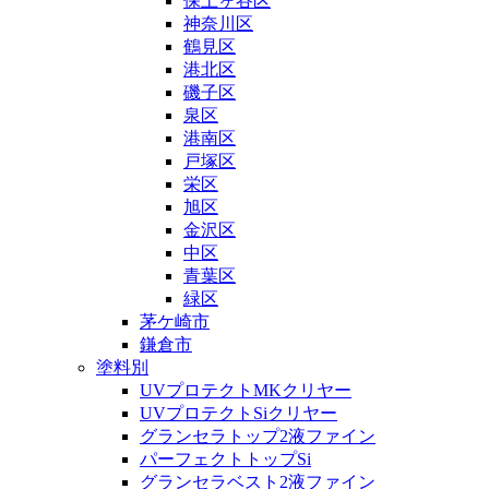
保土ヶ谷区
神奈川区
鶴見区
港北区
磯子区
泉区
港南区
戸塚区
栄区
旭区
金沢区
中区
青葉区
緑区
茅ケ崎市
鎌倉市
塗料別
UVプロテクトMKクリヤー
UVプロテクトSiクリヤー
グランセラトップ2液ファイン
パーフェクトトップSi
グランセラベスト2液ファイン