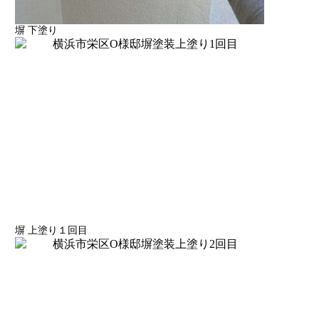
塀 下塗り
塀 上塗り１回目