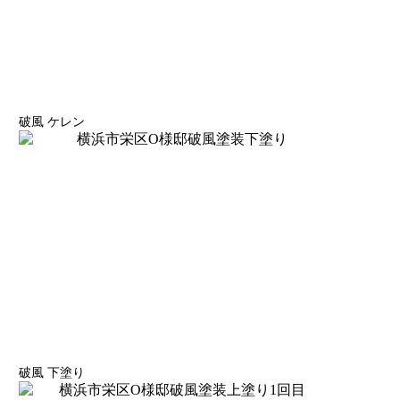
破風 ケレン
破風 下塗り