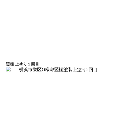
竪樋 上塗り１回目