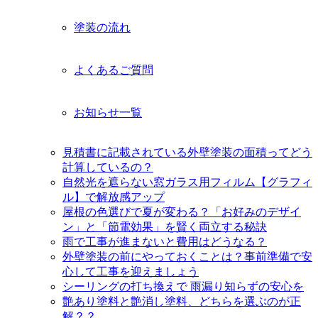
塗装の流れ
よくあるご質問
お知らせ一覧
見積書に記載されている外壁塗装の面積ってどう
計算しているの？
自然光を遮らない窓ガラス用フィルム【グラフィ
ル】で解放感アップ
屋根の色選びで夏が変わる？「お好みのデザイ
ン」と「節電効果」を賢く両立する秘訣
雨で工事が進まないと費用はどうなる？
外壁塗装の前にやっておくことは？事前準備で安
心して工事を迎えましょう
シーリングの打ち換えで 雨漏り知らずの安心を
艶あり塗料と艶消し塗料、どちらを選ぶのが正
解？？