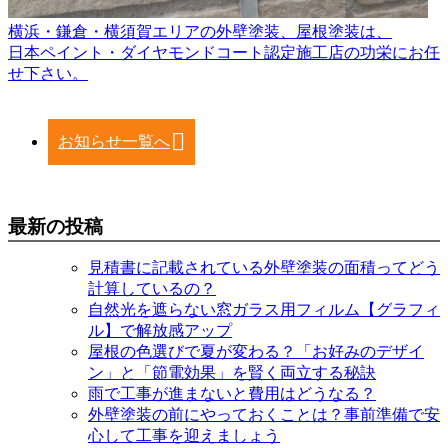
横浜・鎌倉・横須賀エリアの外壁塗装、屋根塗装は、
日本ペイント・ダイヤモンドコート認定施工店の功栄にお任
せ下さい。
お知らせ一覧へ
最新の投稿
見積書に記載されている外壁塗装の面積ってどう
計算しているの？
自然光を遮らない窓ガラス用フィルム【グラフィ
ル】で解放感アップ
屋根の色選びで夏が変わる？「お好みのデザイ
ン」と「節電効果」を賢く両立する秘訣
雨で工事が進まないと費用はどうなる？
外壁塗装の前にやっておくことは？事前準備で安
心して工事を迎えましょう