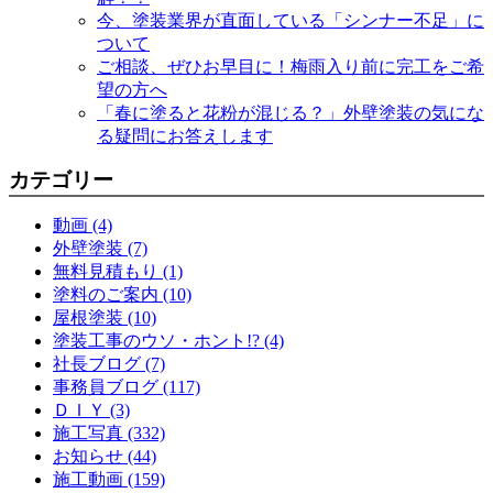
今、塗装業界が直面している「シンナー不足」に
ついて
ご相談、ぜひお早目に！梅雨入り前に完工をご希
望の方へ
「春に塗ると花粉が混じる？」外壁塗装の気にな
る疑問にお答えします
カテゴリー
動画 (4)
外壁塗装 (7)
無料見積もり (1)
塗料のご案内 (10)
屋根塗装 (10)
塗装工事のウソ・ホント!? (4)
社長ブログ (7)
事務員ブログ (117)
ＤＩＹ (3)
施工写真 (332)
お知らせ (44)
施工動画 (159)