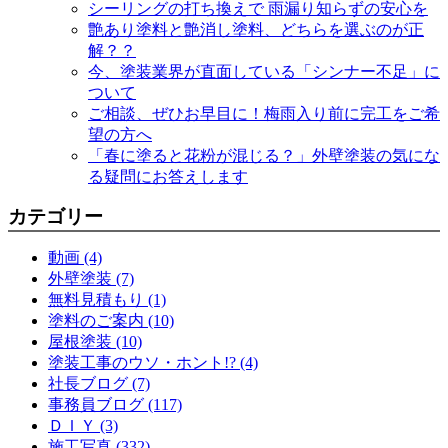
シーリングの打ち換えで 雨漏り知らずの安心を
艶あり塗料と艶消し塗料、どちらを選ぶのが正
解？？
今、塗装業界が直面している「シンナー不足」に
ついて
ご相談、ぜひお早目に！梅雨入り前に完工をご希
望の方へ
「春に塗ると花粉が混じる？」外壁塗装の気にな
る疑問にお答えします
カテゴリー
動画 (4)
外壁塗装 (7)
無料見積もり (1)
塗料のご案内 (10)
屋根塗装 (10)
塗装工事のウソ・ホント!? (4)
社長ブログ (7)
事務員ブログ (117)
ＤＩＹ (3)
施工写真 (332)