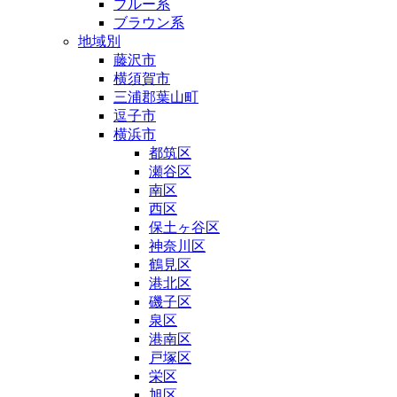
ブルー系
ブラウン系
地域別
藤沢市
横須賀市
三浦郡葉山町
逗子市
横浜市
都筑区
瀬谷区
南区
西区
保土ヶ谷区
神奈川区
鶴見区
港北区
磯子区
泉区
港南区
戸塚区
栄区
旭区