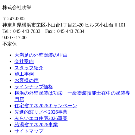
株式会社功栄
〒247-0002
神奈川県
横浜市
栄区小山台1丁目21-20
ヒルズ小山台Ⅱ101
Tel：045-443-7833 Fax：045-443-7834
9:00～17:00
不定休
大満足の外壁塗装の理由
会社案内
スタッフ紹介
施工事例
お客様の声
ラインナップ価格
横浜の外壁塗装は功栄 一級塗装技能士在中の塗装専
門店
住宅省エネ2026キャンペーン
先進的窓リノベ2026事業
みらいエコ住宅2026事業
給湯省エネ2026事業
サイトマップ