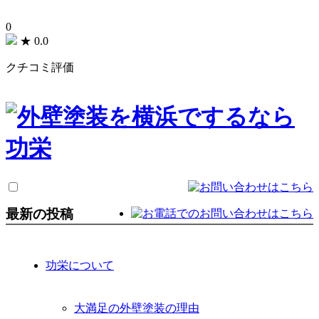
0
★
0.0
クチコミ評価
最新の投稿
功栄について
大満足の外壁塗装の理由