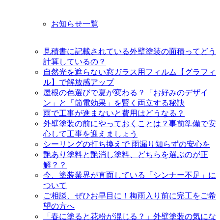
お知らせ一覧
見積書に記載されている外壁塗装の面積ってどう
計算しているの？
自然光を遮らない窓ガラス用フィルム【グラフィ
ル】で解放感アップ
屋根の色選びで夏が変わる？「お好みのデザイ
ン」と「節電効果」を賢く両立する秘訣
雨で工事が進まないと費用はどうなる？
外壁塗装の前にやっておくことは？事前準備で安
心して工事を迎えましょう
シーリングの打ち換えで 雨漏り知らずの安心を
艶あり塗料と艶消し塗料、どちらを選ぶのが正
解？？
今、塗装業界が直面している「シンナー不足」に
ついて
ご相談、ぜひお早目に！梅雨入り前に完工をご希
望の方へ
「春に塗ると花粉が混じる？」外壁塗装の気にな