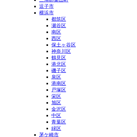
逗子市
横浜市
都筑区
瀬谷区
南区
西区
保土ヶ谷区
神奈川区
鶴見区
港北区
磯子区
泉区
港南区
戸塚区
栄区
旭区
金沢区
中区
青葉区
緑区
茅ケ崎市