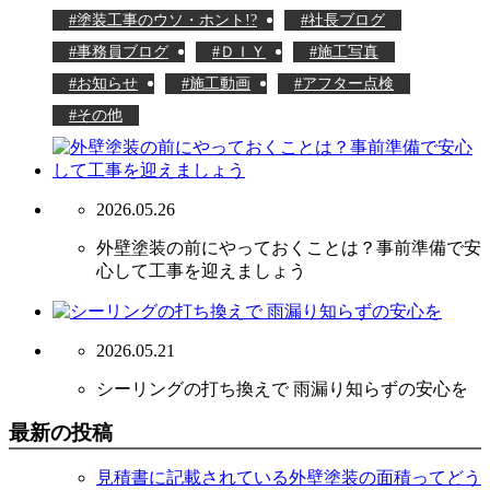
塗装工事のウソ・ホント!?
社長ブログ
事務員ブログ
ＤＩＹ
施工写真
お知らせ
施工動画
アフター点検
その他
2026.05.26
外壁塗装の前にやっておくことは？事前準備で安
心して工事を迎えましょう
2026.05.21
シーリングの打ち換えで 雨漏り知らずの安心を
最新の投稿
見積書に記載されている外壁塗装の面積ってどう