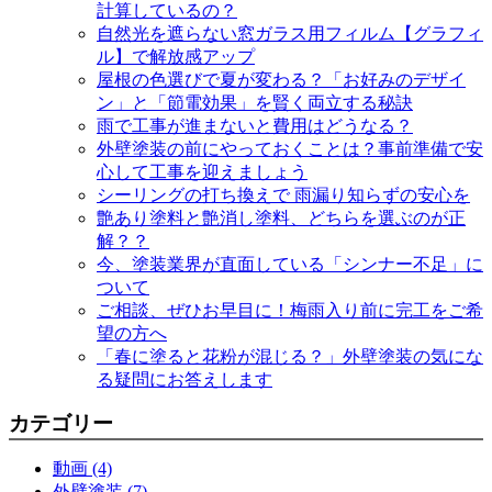
計算しているの？
自然光を遮らない窓ガラス用フィルム【グラフィ
ル】で解放感アップ
屋根の色選びで夏が変わる？「お好みのデザイ
ン」と「節電効果」を賢く両立する秘訣
雨で工事が進まないと費用はどうなる？
外壁塗装の前にやっておくことは？事前準備で安
心して工事を迎えましょう
シーリングの打ち換えで 雨漏り知らずの安心を
艶あり塗料と艶消し塗料、どちらを選ぶのが正
解？？
今、塗装業界が直面している「シンナー不足」に
ついて
ご相談、ぜひお早目に！梅雨入り前に完工をご希
望の方へ
「春に塗ると花粉が混じる？」外壁塗装の気にな
る疑問にお答えします
カテゴリー
動画 (4)
外壁塗装 (7)