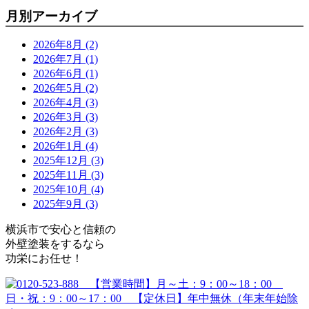
月別アーカイブ
2026年8月 (2)
2026年7月 (1)
2026年6月 (1)
2026年5月 (2)
2026年4月 (3)
2026年3月 (3)
2026年2月 (3)
2026年1月 (4)
2025年12月 (3)
2025年11月 (3)
2025年10月 (4)
2025年9月 (3)
横浜市で安心と信頼の
外壁塗装をするなら
功栄にお任せ！