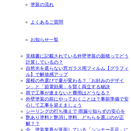
塗装の流れ
よくあるご質問
お知らせ一覧
見積書に記載されている外壁塗装の面積ってどう
計算しているの？
自然光を遮らない窓ガラス用フィルム【グラフィ
ル】で解放感アップ
屋根の色選びで夏が変わる？「お好みのデザイ
ン」と「節電効果」を賢く両立する秘訣
雨で工事が進まないと費用はどうなる？
外壁塗装の前にやっておくことは？事前準備で安
心して工事を迎えましょう
シーリングの打ち換えで 雨漏り知らずの安心を
艶あり塗料と艶消し塗料、どちらを選ぶのが正
解？？
今、塗装業界が直面している「シンナー不足」に