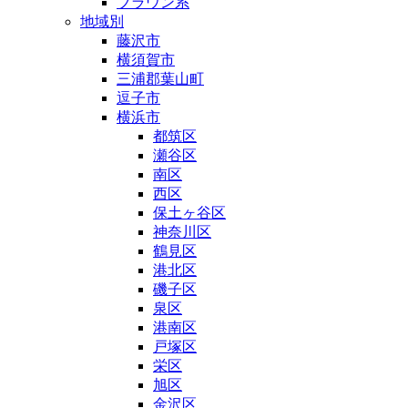
ブラウン系
地域別
藤沢市
横須賀市
三浦郡葉山町
逗子市
横浜市
都筑区
瀬谷区
南区
西区
保土ヶ谷区
神奈川区
鶴見区
港北区
磯子区
泉区
港南区
戸塚区
栄区
旭区
金沢区