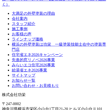
大満足の外壁塗装の理由
会社案内
スタッフ紹介
施工事例
お客様の声
ラインナップ価格
横浜の外壁塗装は功栄 一級塗装技能士在中の塗装専
門店
住宅省エネ2026キャンペーン
先進的窓リノベ2026事業
みらいエコ住宅2026事業
給湯省エネ2026事業
サイトマップ
お知らせ一覧
お問い合わせ・お見積もり
株式会社功栄
〒247-0002
神奈川県
横浜市
栄区小山台1丁目21-20
ヒルズ小山台Ⅱ101