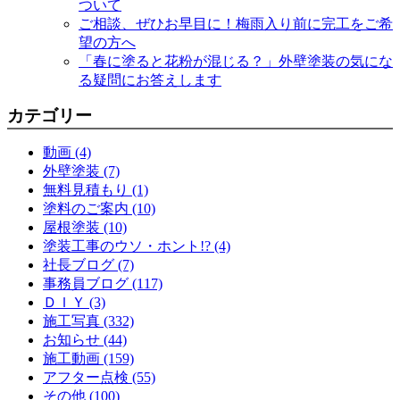
ついて
ご相談、ぜひお早目に！梅雨入り前に完工をご希
望の方へ
「春に塗ると花粉が混じる？」外壁塗装の気にな
る疑問にお答えします
カテゴリー
動画 (4)
外壁塗装 (7)
無料見積もり (1)
塗料のご案内 (10)
屋根塗装 (10)
塗装工事のウソ・ホント!? (4)
社長ブログ (7)
事務員ブログ (117)
ＤＩＹ (3)
施工写真 (332)
お知らせ (44)
施工動画 (159)
アフター点検 (55)
その他 (100)