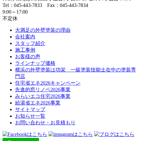
Tel：045-443-7833 Fax：045-443-7834
9:00～17:00
不定休
大満足の外壁塗装の理由
会社案内
スタッフ紹介
施工事例
お客様の声
ラインナップ価格
横浜の外壁塗装は功栄 一級塗装技能士在中の塗装専
門店
住宅省エネ2026キャンペーン
先進的窓リノベ2026事業
みらいエコ住宅2026事業
給湯省エネ2026事業
サイトマップ
お知らせ一覧
お問い合わせ・お見積もり