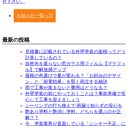
せ下さい。
お知らせ一覧へ
最新の投稿
見積書に記載されている外壁塗装の面積ってどう
計算しているの？
自然光を遮らない窓ガラス用フィルム【グラフィ
ル】で解放感アップ
屋根の色選びで夏が変わる？「お好みのデザイ
ン」と「節電効果」を賢く両立する秘訣
雨で工事が進まないと費用はどうなる？
外壁塗装の前にやっておくことは？事前準備で安
心して工事を迎えましょう
シーリングの打ち換えで 雨漏り知らずの安心を
艶あり塗料と艶消し塗料、どちらを選ぶのが正
解？？
今、塗装業界が直面している「シンナー不足」に