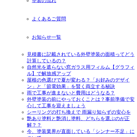
塗装の流れ
よくあるご質問
お知らせ一覧
見積書に記載されている外壁塗装の面積ってどう
計算しているの？
自然光を遮らない窓ガラス用フィルム【グラフィ
ル】で解放感アップ
屋根の色選びで夏が変わる？「お好みのデザイ
ン」と「節電効果」を賢く両立する秘訣
雨で工事が進まないと費用はどうなる？
外壁塗装の前にやっておくことは？事前準備で安
心して工事を迎えましょう
シーリングの打ち換えで 雨漏り知らずの安心を
艶あり塗料と艶消し塗料、どちらを選ぶのが正
解？？
今、塗装業界が直面している「シンナー不足」に