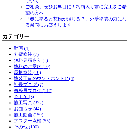
ついて
ご相談、ぜひお早目に！梅雨入り前に完工をご希
望の方へ
「春に塗ると花粉が混じる？」外壁塗装の気にな
る疑問にお答えします
カテゴリー
動画 (4)
外壁塗装 (7)
無料見積もり (1)
塗料のご案内 (10)
屋根塗装 (10)
塗装工事のウソ・ホント!? (4)
社長ブログ (7)
事務員ブログ (117)
ＤＩＹ (3)
施工写真 (332)
お知らせ (44)
施工動画 (159)
アフター点検 (55)
その他 (100)