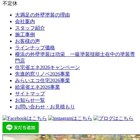
不定休
大満足の外壁塗装の理由
会社案内
スタッフ紹介
施工事例
お客様の声
ラインナップ価格
横浜の外壁塗装は功栄 一級塗装技能士在中の塗装専
門店
住宅省エネ2026キャンペーン
先進的窓リノベ2026事業
みらいエコ住宅2026事業
給湯省エネ2026事業
サイトマップ
お知らせ一覧
お問い合わせ・お見積もり