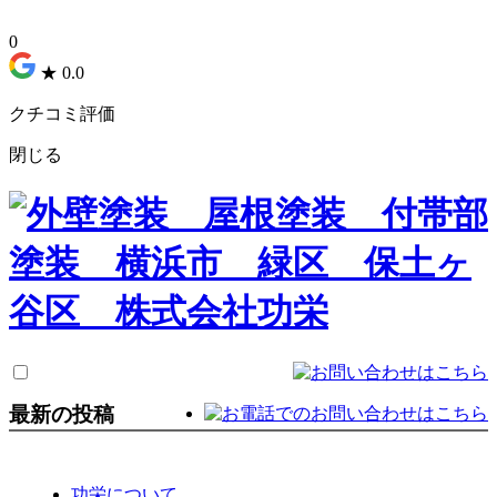
0
★
0.0
クチコミ評価
閉じる
最新の投稿
功栄について