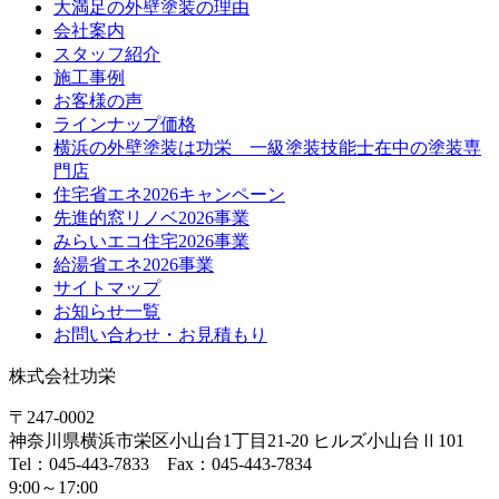
大満足の外壁塗装の理由
会社案内
スタッフ紹介
施工事例
お客様の声
ラインナップ価格
横浜の外壁塗装は功栄 一級塗装技能士在中の塗装専
門店
住宅省エネ2026キャンペーン
先進的窓リノベ2026事業
みらいエコ住宅2026事業
給湯省エネ2026事業
サイトマップ
お知らせ一覧
お問い合わせ・お見積もり
株式会社功栄
〒247-0002
神奈川県
横浜市
栄区小山台1丁目21-20
ヒルズ小山台Ⅱ101
Tel：045-443-7833 Fax：045-443-7834
9:00～17:00