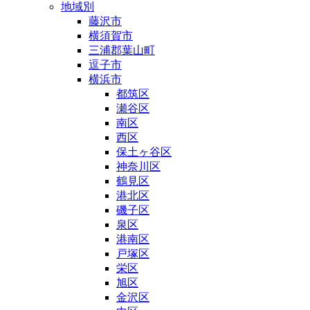
地域別
藤沢市
横須賀市
三浦郡葉山町
逗子市
横浜市
都筑区
瀬谷区
南区
西区
保土ヶ谷区
神奈川区
鶴見区
港北区
磯子区
泉区
港南区
戸塚区
栄区
旭区
金沢区