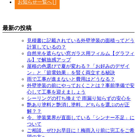
お知らせ一覧へ
最新の投稿
見積書に記載されている外壁塗装の面積ってどう
計算しているの？
自然光を遮らない窓ガラス用フィルム【グラフィ
ル】で解放感アップ
屋根の色選びで夏が変わる？「お好みのデザイ
ン」と「節電効果」を賢く両立する秘訣
雨で工事が進まないと費用はどうなる？
外壁塗装の前にやっておくことは？事前準備で安
心して工事を迎えましょう
シーリングの打ち換えで 雨漏り知らずの安心を
艶あり塗料と艶消し塗料、どちらを選ぶのが正
解？？
今、塗装業界が直面している「シンナー不足」に
ついて
ご相談、ぜひお早目に！梅雨入り前に完工をご希
望の方へ