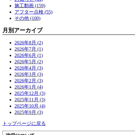
施工動画 (159)
アフター点検 (55)
その他 (100)
月別アーカイブ
2026年8月 (2)
2026年7月 (1)
2026年6月 (1)
2026年5月 (2)
2026年4月 (3)
2026年3月 (3)
2026年2月 (3)
2026年1月 (4)
2025年12月 (3)
2025年11月 (3)
2025年10月 (4)
2025年9月 (3)
トップページに戻る