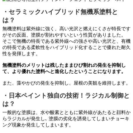
・セラミックハイブリッド無機系塗料と
は？
無機塗料は紫外線に強く、高い光沢と燃えにくさが特長です
がその反面、塗膜が割れやすいという性質がありました。
そこで無機の特長である紫外線への強さや高い光沢と、有機
の特長である柔軟性をハイブリッド化することで優れた耐久
性を発揮します。
無機塗料のメリットは残したままひび割れの発生を抑制し
て、より優れた塗料へと進化したということになります。
また、藻やかびの発生を抑制し、屋根の美観を維持します。
・日本ペイント独自の技術！ラジカル制御と
は？
一般的な塗膜は、水や酸素とともに紫外線があたると顔料か
らラジカルが発生し､ 塗膜の劣化を誘発してしまいチョーキ
ング現象か発生してしまいます。