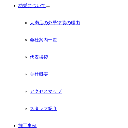
功栄について
サ
ブ
メ
大満足の外壁塗装の理由
ニ
ュ
ー
会社案内一覧
を
展
開
代表挨拶
会社概要
アクセスマップ
スタッフ紹介
施工事例