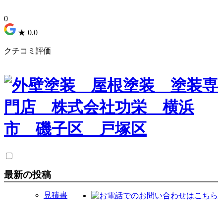
0
★
0.0
クチコミ評価
最新の投稿
見積書