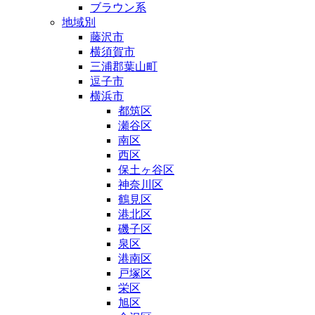
ブラウン系
地域別
藤沢市
横須賀市
三浦郡葉山町
逗子市
横浜市
都筑区
瀬谷区
南区
西区
保土ヶ谷区
神奈川区
鶴見区
港北区
磯子区
泉区
港南区
戸塚区
栄区
旭区