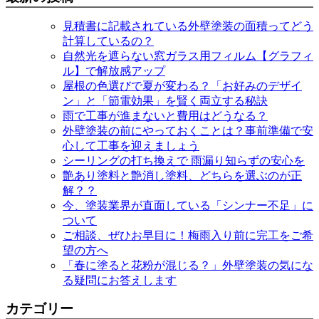
見積書に記載されている外壁塗装の面積ってどう
計算しているの？
自然光を遮らない窓ガラス用フィルム【グラフィ
ル】で解放感アップ
屋根の色選びで夏が変わる？「お好みのデザイ
ン」と「節電効果」を賢く両立する秘訣
雨で工事が進まないと費用はどうなる？
外壁塗装の前にやっておくことは？事前準備で安
心して工事を迎えましょう
シーリングの打ち換えで 雨漏り知らずの安心を
艶あり塗料と艶消し塗料、どちらを選ぶのが正
解？？
今、塗装業界が直面している「シンナー不足」に
ついて
ご相談、ぜひお早目に！梅雨入り前に完工をご希
望の方へ
「春に塗ると花粉が混じる？」外壁塗装の気にな
る疑問にお答えします
カテゴリー