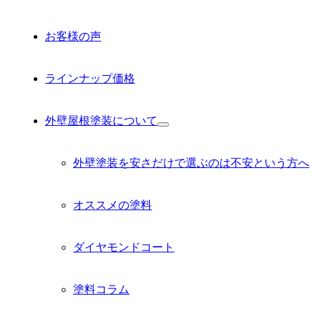
お客様の声
ラインナップ価格
外壁屋根塗装について
サ
ブ
メ
外壁塗装を安さだけで選ぶのは不安という方へ
ニ
ュ
ー
オススメの塗料
を
展
開
ダイヤモンドコート
塗料コラム