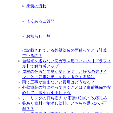
塗装の流れ
よくあるご質問
お知らせ一覧
に記載されている外壁塗装の面積ってどう計算し
ているの？
自然光を遮らない窓ガラス用フィルム【グラフィ
ル】で解放感アップ
屋根の色選びで夏が変わる？「お好みのデザイ
ン」と「節電効果」を賢く両立する秘訣
雨で工事が進まないと費用はどうなる？
外壁塗装の前にやっておくことは？事前準備で安
心して工事を迎えましょう
シーリングの打ち換えで 雨漏り知らずの安心を
艶あり塗料と艶消し塗料、どちらを選ぶのが正
解？？