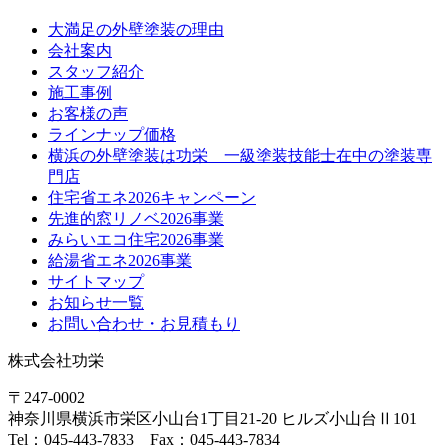
大満足の外壁塗装の理由
会社案内
スタッフ紹介
施工事例
お客様の声
ラインナップ価格
横浜の外壁塗装は功栄 一級塗装技能士在中の塗装専
門店
住宅省エネ2026キャンペーン
先進的窓リノベ2026事業
みらいエコ住宅2026事業
給湯省エネ2026事業
サイトマップ
お知らせ一覧
お問い合わせ・お見積もり
株式会社功栄
〒247-0002
神奈川県
横浜市
栄区小山台1丁目21-20
ヒルズ小山台Ⅱ101
Tel：045-443-7833 Fax：045-443-7834