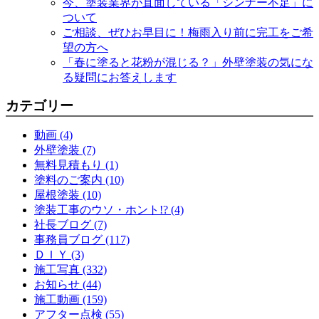
今、塗装業界が直面している「シンナー不足」に
ついて
ご相談、ぜひお早目に！梅雨入り前に完工をご希
望の方へ
「春に塗ると花粉が混じる？」外壁塗装の気にな
る疑問にお答えします
カテゴリー
動画 (4)
外壁塗装 (7)
無料見積もり (1)
塗料のご案内 (10)
屋根塗装 (10)
塗装工事のウソ・ホント!? (4)
社長ブログ (7)
事務員ブログ (117)
ＤＩＹ (3)
施工写真 (332)
お知らせ (44)
施工動画 (159)
アフター点検 (55)