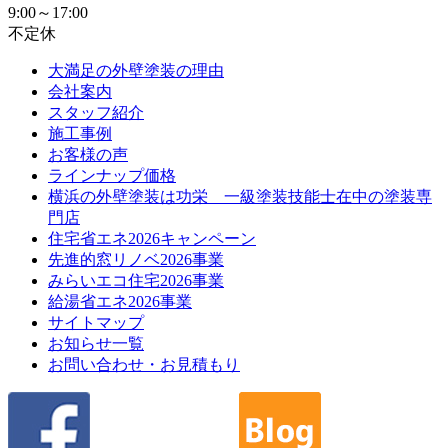
9:00～17:00
不定休
大満足の外壁塗装の理由
会社案内
スタッフ紹介
施工事例
お客様の声
ラインナップ価格
横浜の外壁塗装は功栄 一級塗装技能士在中の塗装専
門店
住宅省エネ2026キャンペーン
先進的窓リノベ2026事業
みらいエコ住宅2026事業
給湯省エネ2026事業
サイトマップ
お知らせ一覧
お問い合わせ・お見積もり