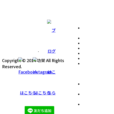
Tel：045-443-7833 Fax：045-443-7834
9:00～17:00
不定休
大満足の外壁塗装
の理由
会社案内
スタッフ紹介
施工事例
お客様の声
ラインナップ価格
Copyright © 2014 功栄 All Rights
横浜の外壁塗装は
Reserved.
功栄 一級塗装技
能士在中の塗装専
門店
住宅省エネ2026
キャンペーン
先進的窓リノベ
2026事業
みらいエコ住宅
2026事業