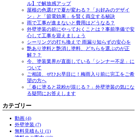
ル】で解放感アップ
屋根の色選びで夏が変わる？「お好みのデザイ
ン」と「節電効果」を賢く両立する秘訣
雨で工事が進まないと費用はどうなる？
外壁塗装の前にやっておくことは？事前準備で安
心して工事を迎えましょう
シーリングの打ち換えで 雨漏り知らずの安心を
艶あり塗料と艶消し塗料、どちらを選ぶのが正
解？？
今、塗装業界が直面している「シンナー不足」に
ついて
ご相談、ぜひお早目に！梅雨入り前に完工をご希
望の方へ
「春に塗ると花粉が混じる？」外壁塗装の気にな
る疑問にお答えします
カテゴリー
動画 (4)
外壁塗装 (7)
無料見積もり (1)