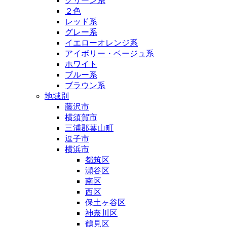
グリーン系
２色
レッド系
グレー系
イエローオレンジ系
アイボリー・ベージュ系
ホワイト
ブルー系
ブラウン系
地域別
藤沢市
横須賀市
三浦郡葉山町
逗子市
横浜市
都筑区
瀬谷区
南区
西区
保土ヶ谷区
神奈川区
鶴見区