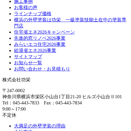
施工事例
お客様の声
ラインナップ価格
横浜の外壁塗装は功栄 一級塗装技能士在中の塗装専
門店
住宅省エネ2026キャンペーン
先進的窓リノベ2026事業
みらいエコ住宅2026事業
給湯省エネ2026事業
サイトマップ
お知らせ一覧
お問い合わせ・お見積もり
株式会社功栄
〒247-0002
神奈川県
横浜市
栄区小山台1丁目21-20
ヒルズ小山台Ⅱ101
Tel：045-443-7833 Fax：045-443-7834
9:00～17:00
不定休
大満足の外壁塗装の理由