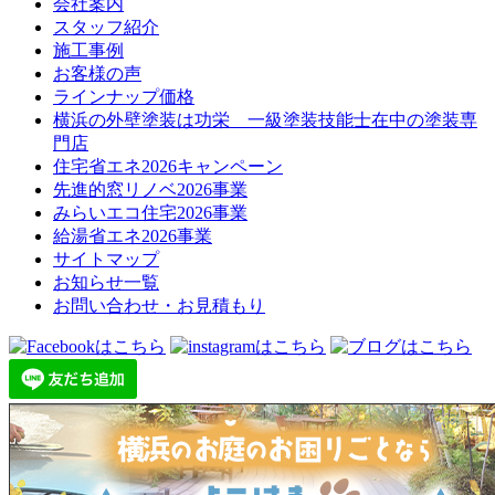
会社案内
スタッフ紹介
施工事例
お客様の声
ラインナップ価格
横浜の外壁塗装は功栄 一級塗装技能士在中の塗装専
門店
住宅省エネ2026キャンペーン
先進的窓リノベ2026事業
みらいエコ住宅2026事業
給湯省エネ2026事業
サイトマップ
お知らせ一覧
お問い合わせ・お見積もり