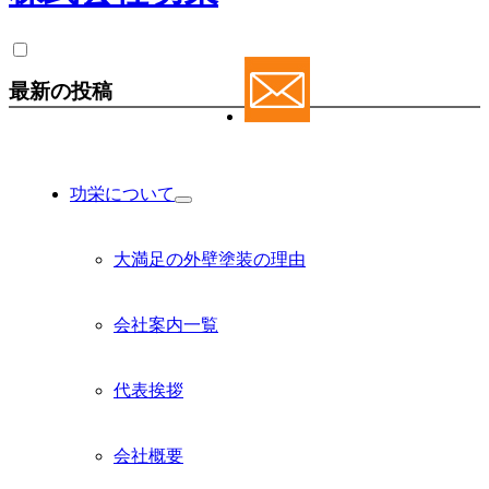
最新の投稿
功栄について
サ
ブ
メ
大満足の外壁塗装の理由
ニ
ュ
ー
会社案内一覧
を
展
開
代表挨拶
会社概要