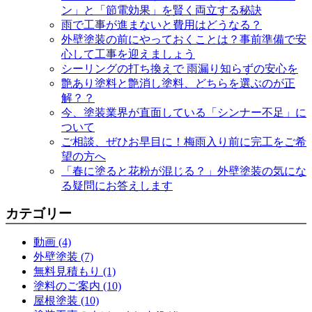
ン」と「節電効果」を賢く両立する秘訣
雨で工事が進まないと費用はどうなる？
外壁塗装の前にやっておくことは？事前準備で安
心して工事を迎えましょう
シーリングの打ち換えで 雨漏り知らずの安心を
艶あり塗料と艶消し塗料、どちらを選ぶのが正
解？？
今、塗装業界が直面している「シンナー不足」に
ついて
ご相談、ぜひお早目に！梅雨入り前に完工をご希
望の方へ
「春に塗ると花粉が混じる？」外壁塗装の気にな
る疑問にお答えします
カテゴリー
動画 (4)
外壁塗装 (7)
無料見積もり (1)
塗料のご案内 (10)
屋根塗装 (10)