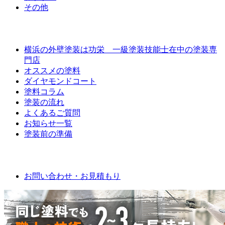
その他
外壁屋根塗装について
横浜の外壁塗装は功栄 一級塗装技能士在中の塗装専
門店
オススメの塗料
ダイヤモンドコート
塗料コラム
塗装の流れ
よくあるご質問
お知らせ一覧
塗装前の準備
お問い合わせ
お問い合わせ・お見積もり