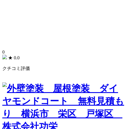
0
★
0.0
クチコミ評価