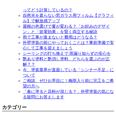
ってどう計算しているの？
自然光を遮らない窓ガラス用フィルム【グラフィ
ル】で解放感アップ
屋根の色選びで夏が変わる？「お好みのデザイ
ン」と「節電効果」を賢く両立する秘訣
雨で工事が進まないと費用はどうなる？
外壁塗装の前にやっておくことは？事前準備で安
心して工事を迎えましょう
シーリングの打ち換えで 雨漏り知らずの安心を
艶あり塗料と艶消し塗料、どちらを選ぶのが正
解？？
今、塗装業界が直面している「シンナー不足」に
ついて
ご相談、ぜひお早目に！梅雨入り前に完工をご希
望の方へ
「春に塗ると花粉が混じる？」外壁塗装の気にな
る疑問にお答えします
カテゴリー