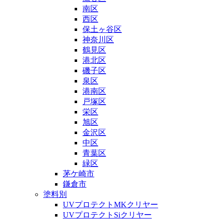
南区
西区
保土ヶ谷区
神奈川区
鶴見区
港北区
磯子区
泉区
港南区
戸塚区
栄区
旭区
金沢区
中区
青葉区
緑区
茅ケ崎市
鎌倉市
塗料別
UVプロテクトMKクリヤー
UVプロテクトSiクリヤー