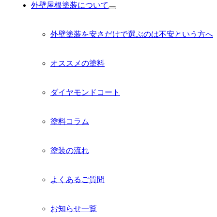
外壁屋根塗装について
サ
ブ
メ
外壁塗装を安さだけで選ぶのは不安という方へ
ニ
ュ
ー
オススメの塗料
を
展
開
ダイヤモンドコート
塗料コラム
塗装の流れ
よくあるご質問
お知らせ一覧