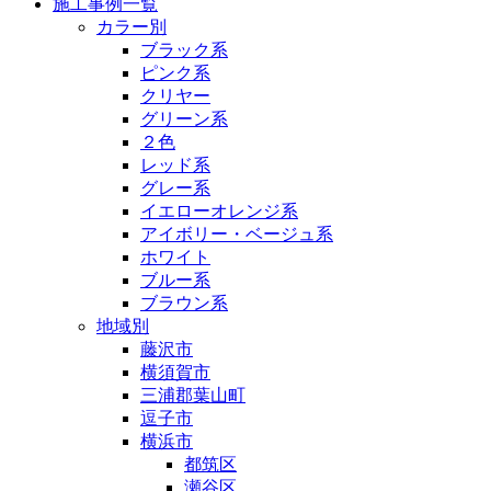
施工事例一覧
カラー別
ブラック系
ピンク系
クリヤー
グリーン系
２色
レッド系
グレー系
イエローオレンジ系
アイボリー・ベージュ系
ホワイト
ブルー系
ブラウン系
地域別
藤沢市
横須賀市
三浦郡葉山町
逗子市
横浜市
都筑区
瀬谷区