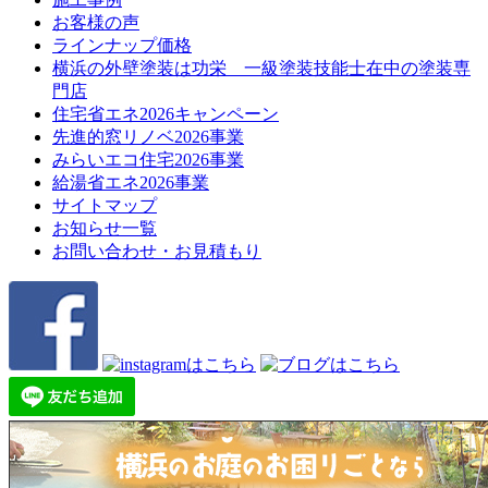
お客様の声
ラインナップ価格
横浜の外壁塗装は功栄 一級塗装技能士在中の塗装専
門店
住宅省エネ2026キャンペーン
先進的窓リノベ2026事業
みらいエコ住宅2026事業
給湯省エネ2026事業
サイトマップ
お知らせ一覧
お問い合わせ・お見積もり