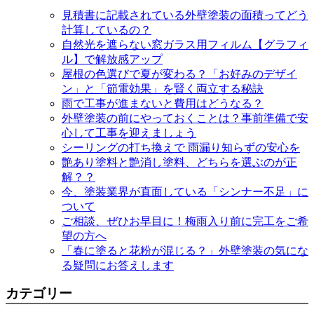
見積書に記載されている外壁塗装の面積ってどう
計算しているの？
自然光を遮らない窓ガラス用フィルム【グラフィ
ル】で解放感アップ
屋根の色選びで夏が変わる？「お好みのデザイ
ン」と「節電効果」を賢く両立する秘訣
雨で工事が進まないと費用はどうなる？
外壁塗装の前にやっておくことは？事前準備で安
心して工事を迎えましょう
シーリングの打ち換えで 雨漏り知らずの安心を
艶あり塗料と艶消し塗料、どちらを選ぶのが正
解？？
今、塗装業界が直面している「シンナー不足」に
ついて
ご相談、ぜひお早目に！梅雨入り前に完工をご希
望の方へ
「春に塗ると花粉が混じる？」外壁塗装の気にな
る疑問にお答えします
カテゴリー