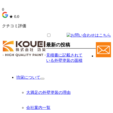
0
★
0.0
クチコミ評価
最新の投稿
見積書に記載されて
いる外壁塗装の面積
功栄について
サ
ブ
メ
大満足の外壁塗装の理由
ニ
ュ
ー
会社案内一覧
を
展