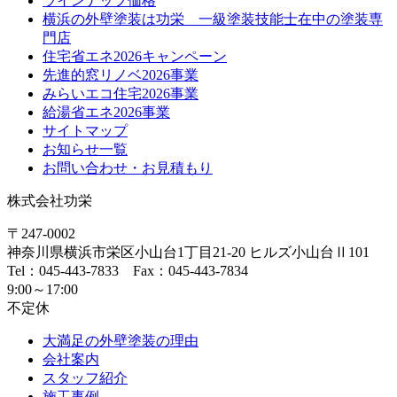
ラインナップ価格
横浜の外壁塗装は功栄 一級塗装技能士在中の塗装専
門店
住宅省エネ2026キャンペーン
先進的窓リノベ2026事業
みらいエコ住宅2026事業
給湯省エネ2026事業
サイトマップ
お知らせ一覧
お問い合わせ・お見積もり
株式会社功栄
〒247-0002
神奈川県
横浜市
栄区小山台1丁目21-20
ヒルズ小山台Ⅱ101
Tel：045-443-7833 Fax：045-443-7834
9:00～17:00
不定休
大満足の外壁塗装の理由
会社案内
スタッフ紹介
施工事例