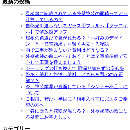
最新の投稿
見積書に記載されている外壁塗装の面積ってどう
計算しているの？
自然光を遮らない窓ガラス用フィルム【グラフィ
ル】で解放感アップ
屋根の色選びで夏が変わる？「お好みのデザイ
ン」と「節電効果」を賢く両立する秘訣
雨で工事が進まないと費用はどうなる？
外壁塗装の前にやっておくことは？事前準備で安
心して工事を迎えましょう
シーリングの打ち換えで 雨漏り知らずの安心を
艶あり塗料と艶消し塗料、どちらを選ぶのが正
解？？
今、塗装業界が直面している「シンナー不足」に
ついて
ご相談、ぜひお早目に！梅雨入り前に完工をご希
望の方へ
「春に塗ると花粉が混じる？」外壁塗装の気にな
る疑問にお答えします
カテゴリー