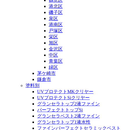
鶴見区
港北区
磯子区
泉区
港南区
戸塚区
栄区
旭区
金沢区
中区
青葉区
緑区
茅ケ崎市
鎌倉市
塗料別
UVプロテクトMKクリヤー
UVプロテクトSiクリヤー
グランセラトップ2液ファイン
パーフェクトトップSi
グランセラベスト2液ファイン
グランセラトップ1液水性
ファインパーフェクトセラミックベスト