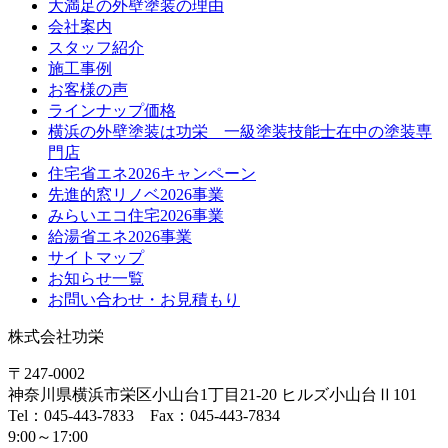
大満足の外壁塗装の理由
会社案内
スタッフ紹介
施工事例
お客様の声
ラインナップ価格
横浜の外壁塗装は功栄 一級塗装技能士在中の塗装専
門店
住宅省エネ2026キャンペーン
先進的窓リノベ2026事業
みらいエコ住宅2026事業
給湯省エネ2026事業
サイトマップ
お知らせ一覧
お問い合わせ・お見積もり
株式会社功栄
〒247-0002
神奈川県
横浜市
栄区小山台1丁目21-20
ヒルズ小山台Ⅱ101
Tel：045-443-7833 Fax：045-443-7834
9:00～17:00