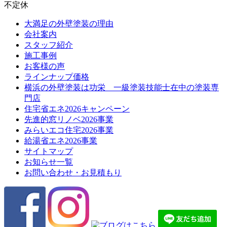
不定休
大満足の外壁塗装の理由
会社案内
スタッフ紹介
施工事例
お客様の声
ラインナップ価格
横浜の外壁塗装は功栄 一級塗装技能士在中の塗装専
門店
住宅省エネ2026キャンペーン
先進的窓リノベ2026事業
みらいエコ住宅2026事業
給湯省エネ2026事業
サイトマップ
お知らせ一覧
お問い合わせ・お見積もり