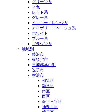
グリーン系
２色
レッド系
グレー系
イエローオレンジ系
アイボリー・ベージュ系
ホワイト
ブルー系
ブラウン系
地域別
藤沢市
横須賀市
三浦郡葉山町
逗子市
横浜市
都筑区
瀬谷区
南区
西区
保土ヶ谷区
神奈川区