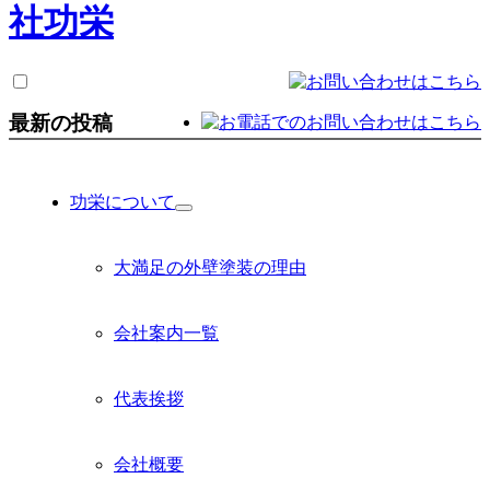
最新の投稿
功栄について
サ
ブ
メ
大満足の外壁塗装の理由
ニ
ュ
ー
会社案内一覧
を
展
開
代表挨拶
会社概要