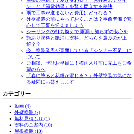
屋根の色選びで夏が変わる？「お好みのデザイ
ン」と「節電効果」を賢く両立する秘訣
雨で工事が進まないと費用はどうなる？
外壁塗装の前にやっておくことは？事前準備で安
心して工事を迎えましょう
シーリングの打ち換えで 雨漏り知らずの安心を
艶あり塗料と艶消し塗料、どちらを選ぶのが正
解？？
今、塗装業界が直面している「シンナー不足」に
ついて
ご相談、ぜひお早目に！梅雨入り前に完工をご希
望の方へ
「春に塗ると花粉が混じる？」外壁塗装の気にな
る疑問にお答えします
カテゴリー
動画 (4)
外壁塗装 (7)
無料見積もり (1)
塗料のご案内 (10)
屋根塗装 (10)