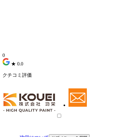
0
★
0.0
クチコミ評価