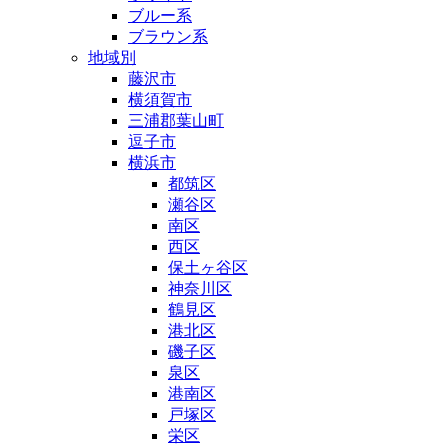
ブルー系
ブラウン系
地域別
藤沢市
横須賀市
三浦郡葉山町
逗子市
横浜市
都筑区
瀬谷区
南区
西区
保土ヶ谷区
神奈川区
鶴見区
港北区
磯子区
泉区
港南区
戸塚区
栄区