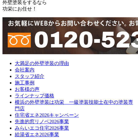
外壁塗装をするなら
功栄にお任せ！
大満足の外壁塗装の理由
会社案内
スタッフ紹介
施工事例
お客様の声
ラインナップ価格
横浜の外壁塗装は功栄 一級塗装技能士在中の塗装専
門店
住宅省エネ2026キャンペーン
先進的窓リノベ2026事業
みらいエコ住宅2026事業
給湯省エネ2026事業