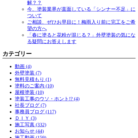
解？？
今、塗装業界が直面している「シンナー不足」に
ついて
ご相談、ぜひお早目に！梅雨入り前に完工をご希
望の方へ
「春に塗ると花粉が混じる？」外壁塗装の気にな
る疑問にお答えします
カテゴリー
動画 (4)
外壁塗装 (7)
無料見積もり (1)
塗料のご案内 (10)
屋根塗装 (10)
塗装工事のウソ・ホント!? (4)
社長ブログ (7)
事務員ブログ (117)
ＤＩＹ (3)
施工写真 (332)
お知らせ (44)
施工動画 (159)