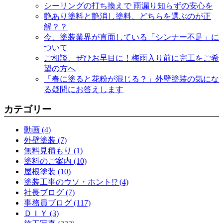
シーリングの打ち換えで 雨漏り知らずの安心を
艶あり塗料と艶消し塗料、どちらを選ぶのが正
解？？
今、塗装業界が直面している「シンナー不足」に
ついて
ご相談、ぜひお早目に！梅雨入り前に完工をご希
望の方へ
「春に塗ると花粉が混じる？」外壁塗装の気にな
る疑問にお答えします
カテゴリー
動画 (4)
外壁塗装 (7)
無料見積もり (1)
塗料のご案内 (10)
屋根塗装 (10)
塗装工事のウソ・ホント!? (4)
社長ブログ (7)
事務員ブログ (117)
ＤＩＹ (3)