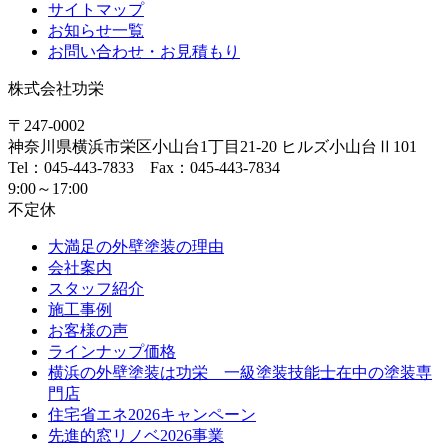
サイトマップ
お知らせ一覧
お問い合わせ・お見積もり
株式会社功栄
〒247-0002
神奈川県
横浜市
栄区小山台1丁目21-20
ヒルズ小山台Ⅱ101
Tel：045-443-7833 Fax：045-443-7834
9:00～17:00
不定休
大満足の外壁塗装の理由
会社案内
スタッフ紹介
施工事例
お客様の声
ラインナップ価格
横浜の外壁塗装は功栄 一級塗装技能士在中の塗装専
門店
住宅省エネ2026キャンペーン
先進的窓リノベ2026事業