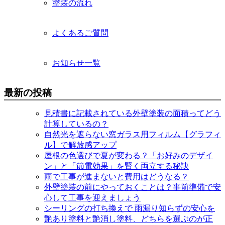
塗装の流れ
よくあるご質問
お知らせ一覧
最新の投稿
見積書に記載されている外壁塗装の面積ってどう
計算しているの？
自然光を遮らない窓ガラス用フィルム【グラフィ
ル】で解放感アップ
屋根の色選びで夏が変わる？「お好みのデザイ
ン」と「節電効果」を賢く両立する秘訣
雨で工事が進まないと費用はどうなる？
外壁塗装の前にやっておくことは？事前準備で安
心して工事を迎えましょう
シーリングの打ち換えで 雨漏り知らずの安心を
艶あり塗料と艶消し塗料、どちらを選ぶのが正