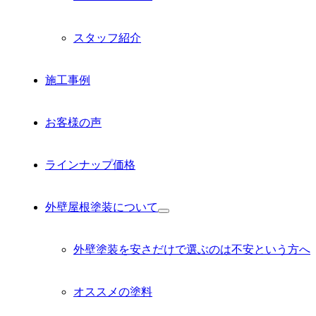
スタッフ紹介
施工事例
お客様の声
ラインナップ価格
外壁屋根塗装について
サ
ブ
メ
外壁塗装を安さだけで選ぶのは不安という方へ
ニ
ュ
ー
オススメの塗料
を
展