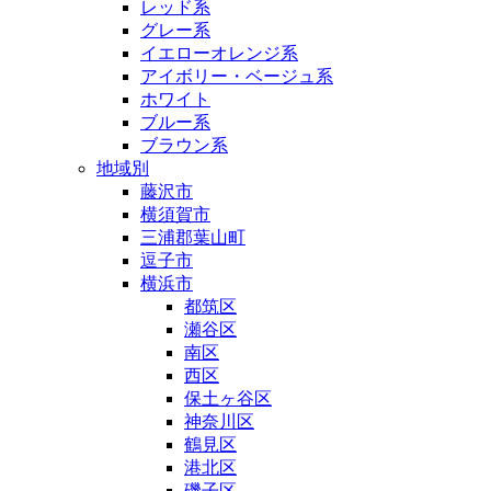
レッド系
グレー系
イエローオレンジ系
アイボリー・ベージュ系
ホワイト
ブルー系
ブラウン系
地域別
藤沢市
横須賀市
三浦郡葉山町
逗子市
横浜市
都筑区
瀬谷区
南区
西区
保土ヶ谷区
神奈川区
鶴見区
港北区
磯子区