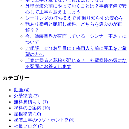
外壁塗装の前にやっておくことは？事前準備で安
心して工事を迎えましょう
シーリングの打ち換えで 雨漏り知らずの安心を
艶あり塗料と艶消し塗料、どちらを選ぶのが正
解？？
今、塗装業界が直面している「シンナー不足」に
ついて
ご相談、ぜひお早目に！梅雨入り前に完工をご希
望の方へ
「春に塗ると花粉が混じる？」外壁塗装の気にな
る疑問にお答えします
カテゴリー
動画 (4)
外壁塗装 (7)
無料見積もり (1)
塗料のご案内 (10)
屋根塗装 (10)
塗装工事のウソ・ホント!? (4)
社長ブログ (7)