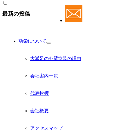
最新の投稿
功栄について
サ
ブ
メ
大満足の外壁塗装の理由
ニ
ュ
ー
会社案内一覧
を
展
開
代表挨拶
会社概要
アクセスマップ