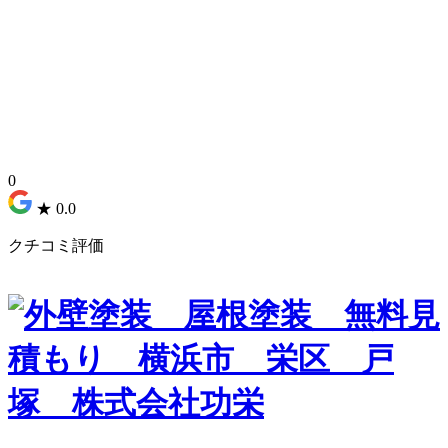
0
★
0.0
クチコミ評価