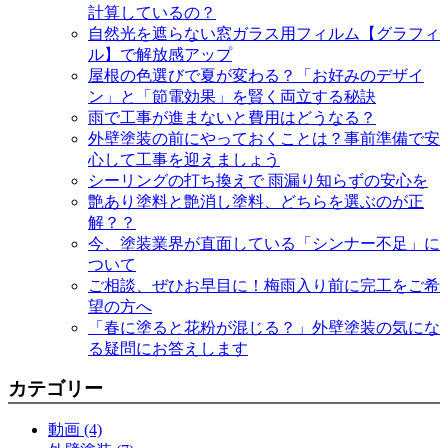
計算しているの？
自然光を遮らない窓ガラス用フィルム【グラフィ
ル】で解放感アップ
屋根の色選びで夏が変わる？「お好みのデザイ
ン」と「節電効果」を賢く両立する秘訣
雨で工事が進まないと費用はどうなる？
外壁塗装の前にやっておくことは？事前準備で安
心して工事を迎えましょう
シーリングの打ち換えで 雨漏り知らずの安心を
艶あり塗料と艶消し塗料、どちらを選ぶのが正
解？？
今、塗装業界が直面している「シンナー不足」に
ついて
ご相談、ぜひお早目に！梅雨入り前に完工をご希
望の方へ
「春に塗ると花粉が混じる？」外壁塗装の気にな
る疑問にお答えします
カテゴリー
動画 (4)