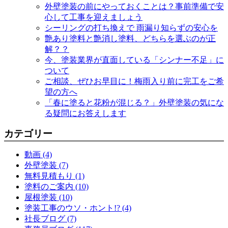
外壁塗装の前にやっておくことは？事前準備で安
心して工事を迎えましょう
シーリングの打ち換えで 雨漏り知らずの安心を
艶あり塗料と艶消し塗料、どちらを選ぶのが正
解？？
今、塗装業界が直面している「シンナー不足」に
ついて
ご相談、ぜひお早目に！梅雨入り前に完工をご希
望の方へ
「春に塗ると花粉が混じる？」外壁塗装の気にな
る疑問にお答えします
カテゴリー
動画 (4)
外壁塗装 (7)
無料見積もり (1)
塗料のご案内 (10)
屋根塗装 (10)
塗装工事のウソ・ホント!? (4)
社長ブログ (7)