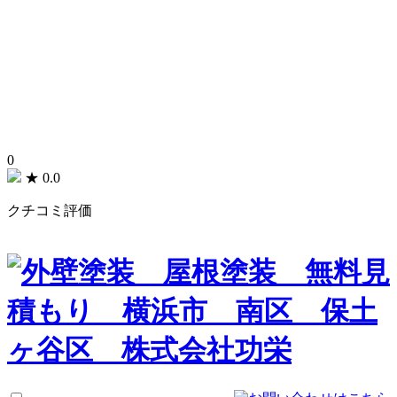
0
★
0.0
クチコミ評価