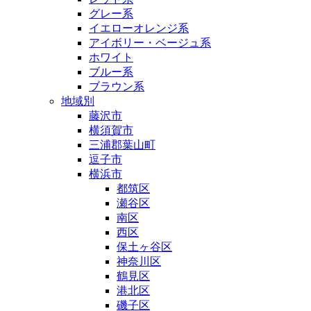
グレー系
イエローオレンジ系
アイボリー・ベージュ系
ホワイト
ブルー系
ブラウン系
地域別
藤沢市
横須賀市
三浦郡葉山町
逗子市
横浜市
都筑区
瀬谷区
南区
西区
保土ヶ谷区
神奈川区
鶴見区
港北区
磯子区