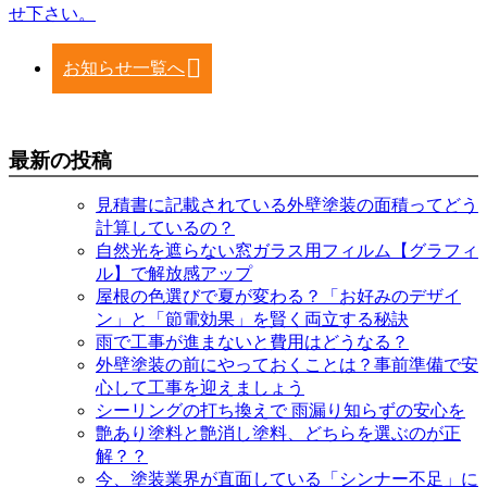
せ下さい。
お知らせ一覧へ
最新の投稿
見積書に記載されている外壁塗装の面積ってどう
計算しているの？
自然光を遮らない窓ガラス用フィルム【グラフィ
ル】で解放感アップ
屋根の色選びで夏が変わる？「お好みのデザイ
ン」と「節電効果」を賢く両立する秘訣
雨で工事が進まないと費用はどうなる？
外壁塗装の前にやっておくことは？事前準備で安
心して工事を迎えましょう
シーリングの打ち換えで 雨漏り知らずの安心を
艶あり塗料と艶消し塗料、どちらを選ぶのが正
解？？
今、塗装業界が直面している「シンナー不足」に