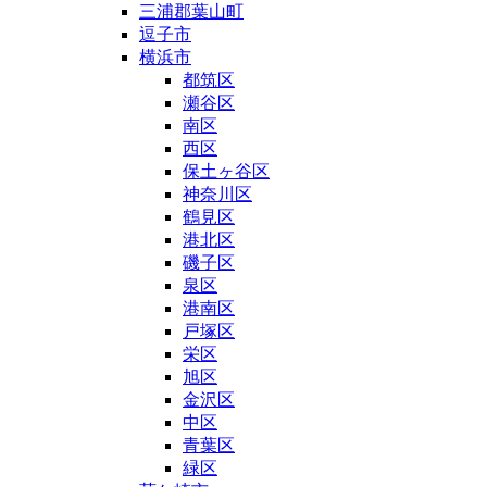
三浦郡葉山町
逗子市
横浜市
都筑区
瀬谷区
南区
西区
保土ヶ谷区
神奈川区
鶴見区
港北区
磯子区
泉区
港南区
戸塚区
栄区
旭区
金沢区
中区
青葉区
緑区