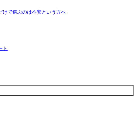
ブ
メ
だけで選ぶのは不安という方へ
ニ
ュ
ー
を
展
開
ート