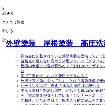
0
★
0
クチコミ評価
閉じる
見積書に記載されている外壁塗装の面積ってどう
自然光を遮らない窓ガラス用フィルム【グラフィ
屋根の色選びで夏が変わる？「お好みのデザイン
訣
雨で工事が進まないと費用はどうなる？
外壁塗装の前にやっておくことは？事前準備で安
シーリングの打ち換えで 雨漏り知らずの安心を
艶あり塗料と艶消し塗料、どちらを選ぶのが正解
今、塗装業界が直面している「シンナー不足」に
ご相談、ぜひお早目に！梅雨入り前に完工をご希