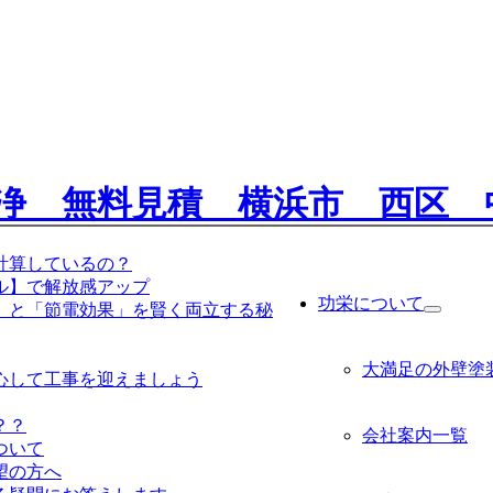
計算しているの？
ル】で解放感アップ
功栄について
」と「節電効果」を賢く両立する秘
サ
ブ
メ
大満足の外壁塗
ニ
心して工事を迎えましょう
ュ
ー
？？
会社案内一覧
を
ついて
展
望の方へ
開