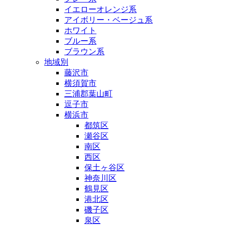
イエローオレンジ系
アイボリー・ベージュ系
ホワイト
ブルー系
ブラウン系
地域別
藤沢市
横須賀市
三浦郡葉山町
逗子市
横浜市
都筑区
瀬谷区
南区
西区
保土ヶ谷区
神奈川区
鶴見区
港北区
磯子区
泉区