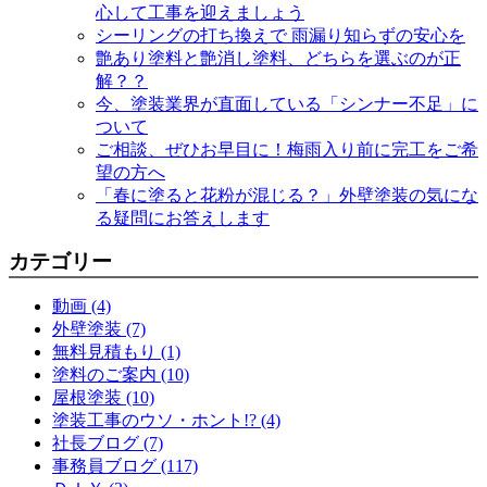
心して工事を迎えましょう
シーリングの打ち換えで 雨漏り知らずの安心を
艶あり塗料と艶消し塗料、どちらを選ぶのが正
解？？
今、塗装業界が直面している「シンナー不足」に
ついて
ご相談、ぜひお早目に！梅雨入り前に完工をご希
望の方へ
「春に塗ると花粉が混じる？」外壁塗装の気にな
る疑問にお答えします
カテゴリー
動画 (4)
外壁塗装 (7)
無料見積もり (1)
塗料のご案内 (10)
屋根塗装 (10)
塗装工事のウソ・ホント!? (4)
社長ブログ (7)
事務員ブログ (117)