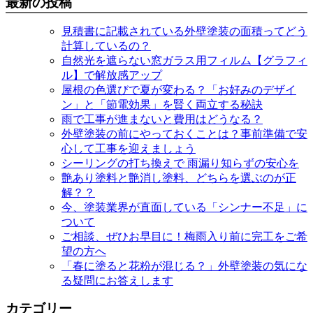
最新の投稿
見積書に記載されている外壁塗装の面積ってどう
計算しているの？
自然光を遮らない窓ガラス用フィルム【グラフィ
ル】で解放感アップ
屋根の色選びで夏が変わる？「お好みのデザイ
ン」と「節電効果」を賢く両立する秘訣
雨で工事が進まないと費用はどうなる？
外壁塗装の前にやっておくことは？事前準備で安
心して工事を迎えましょう
シーリングの打ち換えで 雨漏り知らずの安心を
艶あり塗料と艶消し塗料、どちらを選ぶのが正
解？？
今、塗装業界が直面している「シンナー不足」に
ついて
ご相談、ぜひお早目に！梅雨入り前に完工をご希
望の方へ
「春に塗ると花粉が混じる？」外壁塗装の気にな
る疑問にお答えします
カテゴリー