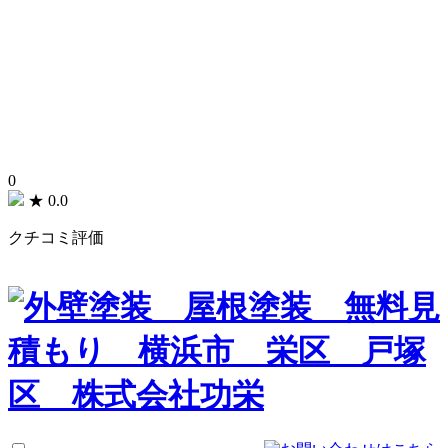
0
★
0.0
クチコミ評価