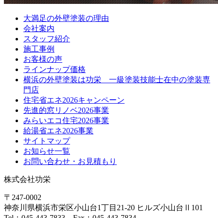
大満足の外壁塗装の理由
会社案内
スタッフ紹介
施工事例
お客様の声
ラインナップ価格
横浜の外壁塗装は功栄 一級塗装技能士在中の塗装専
門店
住宅省エネ2026キャンペーン
先進的窓リノベ2026事業
みらいエコ住宅2026事業
給湯省エネ2026事業
サイトマップ
お知らせ一覧
お問い合わせ・お見積もり
株式会社功栄
〒247-0002
神奈川県
横浜市
栄区小山台1丁目21-20
ヒルズ小山台Ⅱ101
Tel：045-443-7833 Fax：045-443-7834