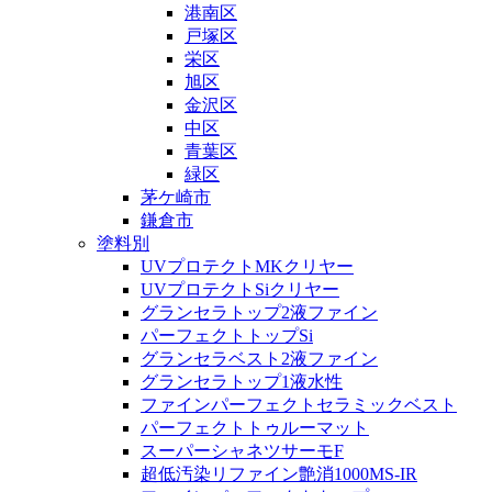
港南区
戸塚区
栄区
旭区
金沢区
中区
青葉区
緑区
茅ケ崎市
鎌倉市
塗料別
UVプロテクトMKクリヤー
UVプロテクトSiクリヤー
グランセラトップ2液ファイン
パーフェクトトップSi
グランセラベスト2液ファイン
グランセラトップ1液水性
ファインパーフェクトセラミックベスト
パーフェクトトゥルーマット
スーパーシャネツサーモF
超低汚染リファイン艶消1000MS-IR