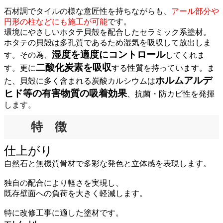
石材調でタイルの様な意匠性を持ちながらも、
アール部分や
円形の柱などにも施工が可能
です。
環境にやさしいホタテ貝殻を配合したセラミック系塗材。
ホタテの貝殻
は多孔質であるため湿気を吸収して放出しま
湿度を適度にコントロール
す。その為、
してくれま
二酸化炭素を吸収
す。更に
する性質を持っています。ま
ホルムアルデ
た、貝殻に多く含まれる炭酸カルシウムは
ヒド等の有害物質の吸着効果
、抗菌・防カビ性を発揮
します。
特 徴
仕上がり
自然石と無機質骨材で多彩な発色と立体感を表現します。
独自の配合により軽さを実現し、
既存壁面への負荷を大きく軽減します。
特に改修工事に適した塗材です。