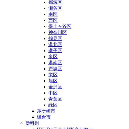
都筑区
瀬谷区
南区
西区
保土ヶ谷区
神奈川区
鶴見区
港北区
磯子区
泉区
港南区
戸塚区
栄区
旭区
金沢区
中区
青葉区
緑区
茅ケ崎市
鎌倉市
塗料別