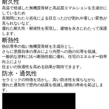
耐久性
高温で焼成した無機質骨材と高品質エマルションを主成分に
しているため
長期間にわたり劣化による目立ったひび割れや著しい変色が
見られないなど、
優れた耐久性・耐候性を実現し、建物を永きにわたって保護
します。
断熱性
熱伝導率の低い無機質骨材を主成分とし、
さらに塗膜自体の厚みにより内壁への熱の伝導を低減。
一般的な塗料に比べ断熱性能に優れ、住宅のエネルギー効率
向上により
住まいの快適性を高める効果が期待できます。
防水・通気性
セラミックの特徴を活かし、高い防水性を保ちながら
優れた通気性で壁内の結露を低減し建物の寿命を延ばしま
す。