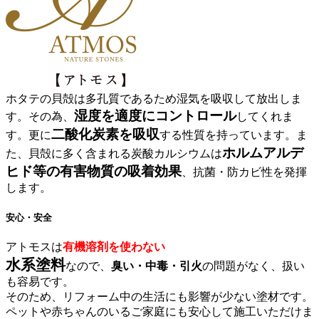
ホタテの貝殻
は多孔質であるため湿気を吸収して放出しま
湿度を適度にコントロール
す。その為、
してくれま
二酸化炭素を吸収
す。更に
する性質を持っています。ま
ホルムアルデ
た、貝殻に多く含まれる炭酸カルシウムは
ヒド等の有害物質の吸着効果
、抗菌・防カビ性を発揮
します。
安心・安全
アトモスは
有機溶剤を使わない
水系塗料
なので、
臭い・中毒・引火
の問題がなく、扱い
も容易です。
そのため、リフォーム中の生活にも影響が少ない塗材です。
ペットや赤ちゃんのいるご家庭にも安心して施工いただけま