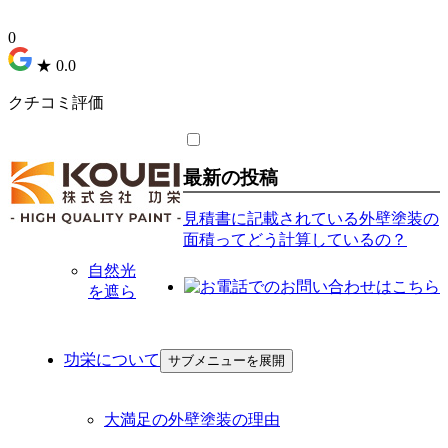
0
★
0.0
クチコミ評価
最新の投稿
見積書に記載されている外壁塗装の
面積ってどう計算しているの？
自然光
を遮ら
功栄について
サブメニューを展開
大満足の外壁塗装の理由