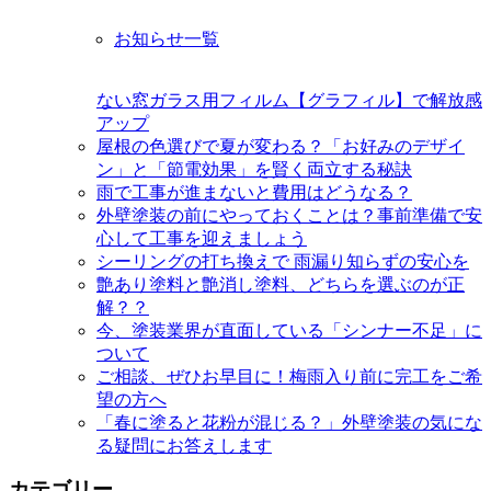
お知らせ一覧
ない窓ガラス用フィルム【グラフィル】で解放感
アップ
屋根の色選びで夏が変わる？「お好みのデザイ
ン」と「節電効果」を賢く両立する秘訣
雨で工事が進まないと費用はどうなる？
外壁塗装の前にやっておくことは？事前準備で安
心して工事を迎えましょう
シーリングの打ち換えで 雨漏り知らずの安心を
艶あり塗料と艶消し塗料、どちらを選ぶのが正
解？？
今、塗装業界が直面している「シンナー不足」に
ついて
ご相談、ぜひお早目に！梅雨入り前に完工をご希
望の方へ
「春に塗ると花粉が混じる？」外壁塗装の気にな
る疑問にお答えします
カテゴリー