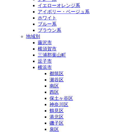
イエローオレンジ系
アイボリー・ベージュ系
ホワイト
ブルー系
ブラウン系
地域別
藤沢市
横須賀市
三浦郡葉山町
逗子市
横浜市
都筑区
瀬谷区
南区
西区
保土ヶ谷区
神奈川区
鶴見区
港北区
磯子区
泉区