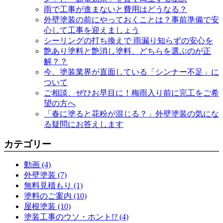
雨で工事が進まないと費用はどうなる？
外壁塗装の前にやっておくことは？事前準備で安
心して工事を迎えましょう
シーリングの打ち換えで 雨漏り知らずの安心を
艶あり塗料と艶消し塗料、どちらを選ぶのが正
解？？
今、塗装業界が直面している「シンナー不足」に
ついて
ご相談、ぜひお早目に！梅雨入り前に完工をご希
望の方へ
「春に塗ると花粉が混じる？」外壁塗装の気にな
る疑問にお答えします
カテゴリー
動画 (4)
外壁塗装 (7)
無料見積もり (1)
塗料のご案内 (10)
屋根塗装 (10)
塗装工事のウソ・ホント!? (4)