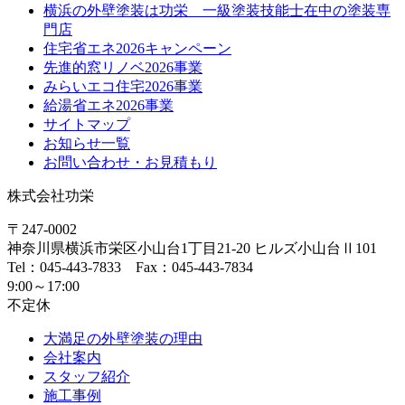
横浜の外壁塗装は功栄 一級塗装技能士在中の塗装専
門店
住宅省エネ2026キャンペーン
先進的窓リノベ2026事業
みらいエコ住宅2026事業
給湯省エネ2026事業
サイトマップ
お知らせ一覧
お問い合わせ・お見積もり
株式会社功栄
〒247-0002
神奈川県
横浜市
栄区小山台1丁目21-20
ヒルズ小山台Ⅱ101
Tel：045-443-7833 Fax：045-443-7834
9:00～17:00
不定休
大満足の外壁塗装の理由
会社案内
スタッフ紹介
施工事例