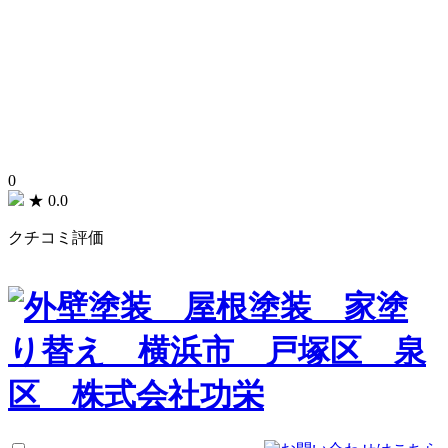
0
★
0.0
クチコミ評価