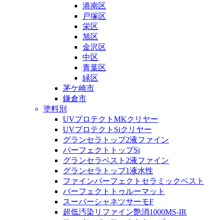
港南区
戸塚区
栄区
旭区
金沢区
中区
青葉区
緑区
茅ケ崎市
鎌倉市
塗料別
UVプロテクトMKクリヤー
UVプロテクトSiクリヤー
グランセラトップ2液ファイン
パーフェクトトップSi
グランセラベスト2液ファイン
グランセラトップ1液水性
ファインパーフェクトセラミックベスト
パーフェクトトゥルーマット
スーパーシャネツサーモF
超低汚染リファイン艶消1000MS-IR