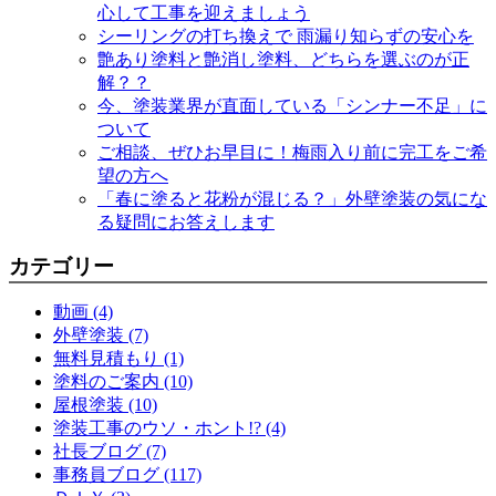
心して工事を迎えましょう
シーリングの打ち換えで 雨漏り知らずの安心を
艶あり塗料と艶消し塗料、どちらを選ぶのが正
解？？
今、塗装業界が直面している「シンナー不足」に
ついて
ご相談、ぜひお早目に！梅雨入り前に完工をご希
望の方へ
「春に塗ると花粉が混じる？」外壁塗装の気にな
る疑問にお答えします
カテゴリー
動画 (4)
外壁塗装 (7)
無料見積もり (1)
塗料のご案内 (10)
屋根塗装 (10)
塗装工事のウソ・ホント!? (4)
社長ブログ (7)
事務員ブログ (117)