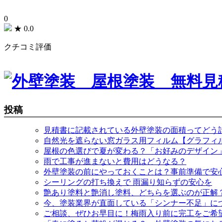
0
★
0.0
クチコミ評価
投稿
見積書に記載されている外壁塗装の面積ってどう
自然光を遮らない窓ガラス用フィルム【グラフィ
屋根の色選びで夏が変わる？「お好みのデザイン
雨で工事が進まないと費用はどうなる？
外壁塗装の前にやっておくことは？事前準備で安
シーリングの打ち換えで 雨漏り知らずの安心を
艶あり塗料と艶消し塗料、どちらを選ぶのが正解
今、塗装業界が直面している「シンナー不足」に
ご相談、ぜひお早目に！梅雨入り前に完工をご希