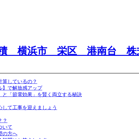
計算しているの？
ル】で解放感アップ
」と「節電効果」を賢く両立する秘訣
心して工事を迎えましょう
？？
ついて
望の方へ