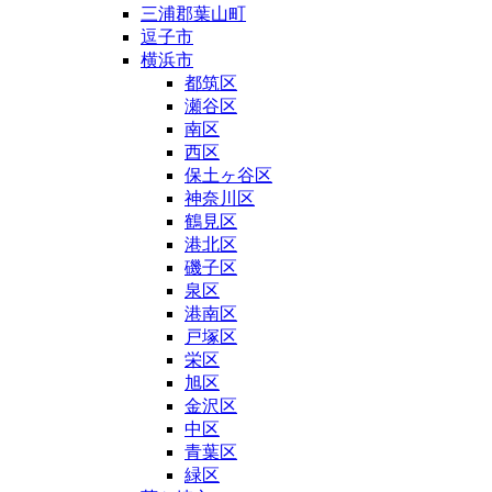
三浦郡葉山町
逗子市
横浜市
都筑区
瀬谷区
南区
西区
保土ヶ谷区
神奈川区
鶴見区
港北区
磯子区
泉区
港南区
戸塚区
栄区
旭区
金沢区
中区
青葉区
緑区