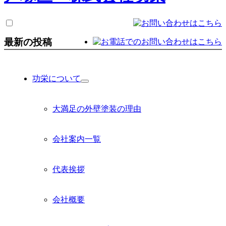
最新の投稿
功栄について
サ
ブ
メ
大満足の外壁塗装の理由
ニ
ュ
ー
会社案内一覧
を
展
開
代表挨拶
会社概要