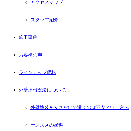
アクセスマップ
スタッフ紹介
施工事例
お客様の声
ラインナップ価格
外壁屋根塗装について
サ
ブ
メ
外壁塗装を安さだけで選ぶのは不安という方へ
ニ
ュ
ー
オススメの塗料
を
展