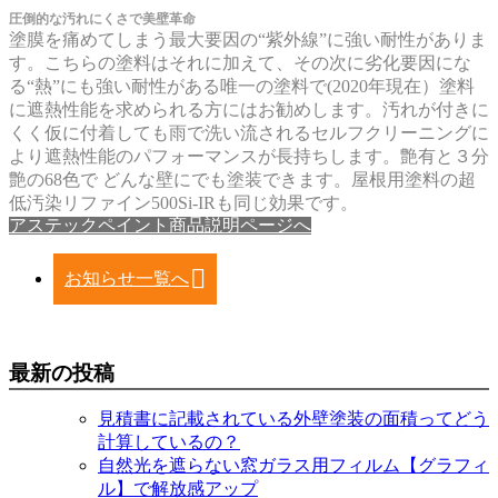
圧倒的な汚れにくさで美壁革命
塗膜を痛めてしまう最大要因の“紫外線”に強い耐性がありま
す。こちらの塗料はそれに加えて、その次に劣化要因にな
る“熱”にも強い耐性がある唯一の塗料で(2020年現在）塗料
に遮熱性能を求められる方にはお勧めします。汚れが付きに
くく仮に付着しても雨で洗い流されるセルフクリーニングに
より遮熱性能のパフォーマンスが長持ちします。艶有と３分
艶の68色で どんな壁にでも塗装できます。屋根用塗料の超
低汚染リファイン500Si-IRも同じ効果です。
アステックペイント商品説明ページへ
お知らせ一覧へ
最新の投稿
見積書に記載されている外壁塗装の面積ってどう
計算しているの？
自然光を遮らない窓ガラス用フィルム【グラフィ
ル】で解放感アップ