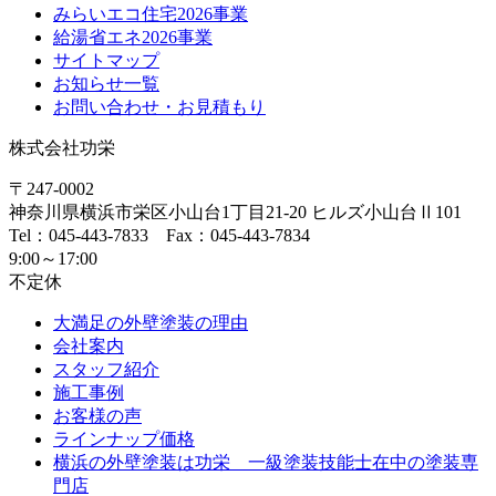
みらいエコ住宅2026事業
給湯省エネ2026事業
サイトマップ
お知らせ一覧
お問い合わせ・お見積もり
株式会社功栄
〒247-0002
神奈川県
横浜市
栄区小山台1丁目21-20
ヒルズ小山台Ⅱ101
Tel：045-443-7833 Fax：045-443-7834
9:00～17:00
不定休
大満足の外壁塗装の理由
会社案内
スタッフ紹介
施工事例
お客様の声
ラインナップ価格
横浜の外壁塗装は功栄 一級塗装技能士在中の塗装専
門店