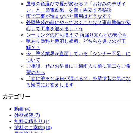
屋根の色選びで夏が変わる？「お好みのデザイ
ン」と「節電効果」を賢く両立する秘訣
雨で工事が進まないと費用はどうなる？
外壁塗装の前にやっておくことは？事前準備で安
心して工事を迎えましょう
シーリングの打ち換えで 雨漏り知らずの安心を
艶あり塗料と艶消し塗料、どちらを選ぶのが正
解？？
今、塗装業界が直面している「シンナー不足」に
ついて
ご相談、ぜひお早目に！梅雨入り前に完工をご希
望の方へ
「春に塗ると花粉が混じる？」外壁塗装の気にな
る疑問にお答えします
カテゴリー
動画 (4)
外壁塗装 (7)
無料見積もり (1)
塗料のご案内 (10)