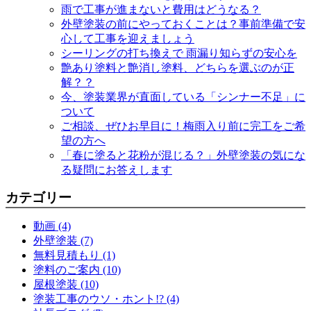
雨で工事が進まないと費用はどうなる？
外壁塗装の前にやっておくことは？事前準備で安
心して工事を迎えましょう
シーリングの打ち換えで 雨漏り知らずの安心を
艶あり塗料と艶消し塗料、どちらを選ぶのが正
解？？
今、塗装業界が直面している「シンナー不足」に
ついて
ご相談、ぜひお早目に！梅雨入り前に完工をご希
望の方へ
「春に塗ると花粉が混じる？」外壁塗装の気にな
る疑問にお答えします
カテゴリー
動画 (4)
外壁塗装 (7)
無料見積もり (1)
塗料のご案内 (10)
屋根塗装 (10)
塗装工事のウソ・ホント!? (4)