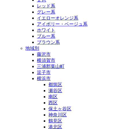
レッド系
グレー系
イエローオレンジ系
アイボリー・ベージュ系
ホワイト
ブルー系
ブラウン系
地域別
藤沢市
横須賀市
三浦郡葉山町
逗子市
横浜市
都筑区
瀬谷区
南区
西区
保土ヶ谷区
神奈川区
鶴見区
港北区