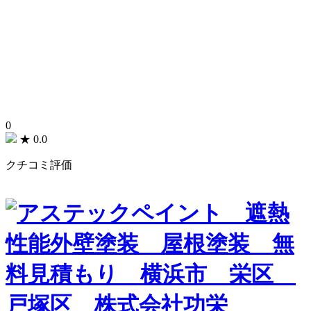
0
★
0.0
クチコミ評価