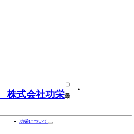
最
功栄について
サ
ブ