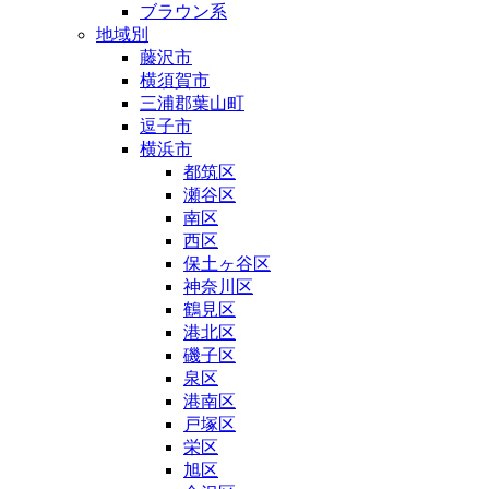
ブラウン系
地域別
藤沢市
横須賀市
三浦郡葉山町
逗子市
横浜市
都筑区
瀬谷区
南区
西区
保土ヶ谷区
神奈川区
鶴見区
港北区
磯子区
泉区
港南区
戸塚区
栄区
旭区