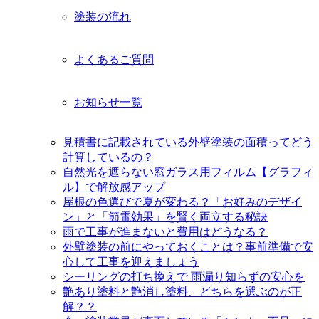
塗装の流れ
よくあるご質問
お知らせ一覧
見積書に記載されている外壁塗装の面積ってどう
計算しているの？
自然光を遮らない窓ガラス用フィルム【グラフィ
ル】で解放感アップ
屋根の色選びで夏が変わる？「お好みのデザイ
ン」と「節電効果」を賢く両立する秘訣
雨で工事が進まないと費用はどうなる？
外壁塗装の前にやっておくことは？事前準備で安
心して工事を迎えましょう
シーリングの打ち換えで 雨漏り知らずの安心を
艶あり塗料と艶消し塗料、どちらを選ぶのが正
解？？