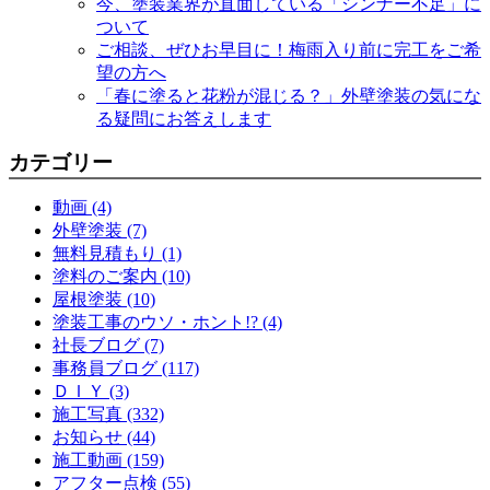
今、塗装業界が直面している「シンナー不足」に
ついて
ご相談、ぜひお早目に！梅雨入り前に完工をご希
望の方へ
「春に塗ると花粉が混じる？」外壁塗装の気にな
る疑問にお答えします
カテゴリー
動画 (4)
外壁塗装 (7)
無料見積もり (1)
塗料のご案内 (10)
屋根塗装 (10)
塗装工事のウソ・ホント!? (4)
社長ブログ (7)
事務員ブログ (117)
ＤＩＹ (3)
施工写真 (332)
お知らせ (44)
施工動画 (159)
アフター点検 (55)