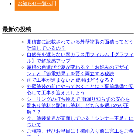
お知らせ一覧へ
最新の投稿
見積書に記載されている外壁塗装の面積ってどう
計算しているの？
自然光を遮らない窓ガラス用フィルム【グラフィ
ル】で解放感アップ
屋根の色選びで夏が変わる？「お好みのデザイ
ン」と「節電効果」を賢く両立する秘訣
雨で工事が進まないと費用はどうなる？
外壁塗装の前にやっておくことは？事前準備で安
心して工事を迎えましょう
シーリングの打ち換えで 雨漏り知らずの安心を
艶あり塗料と艶消し塗料、どちらを選ぶのが正
解？？
今、塗装業界が直面している「シンナー不足」に
ついて
ご相談、ぜひお早目に！梅雨入り前に完工をご希