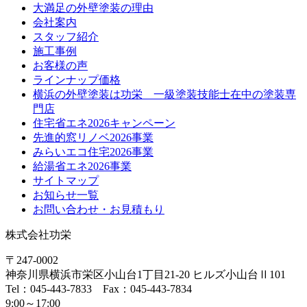
大満足の外壁塗装の理由
会社案内
スタッフ紹介
施工事例
お客様の声
ラインナップ価格
横浜の外壁塗装は功栄 一級塗装技能士在中の塗装専
門店
住宅省エネ2026キャンペーン
先進的窓リノベ2026事業
みらいエコ住宅2026事業
給湯省エネ2026事業
サイトマップ
お知らせ一覧
お問い合わせ・お見積もり
株式会社功栄
〒247-0002
神奈川県
横浜市
栄区小山台1丁目21-20
ヒルズ小山台Ⅱ101
Tel：045-443-7833 Fax：045-443-7834
9:00～17:00