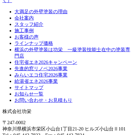
大満足の外壁塗装の理由
会社案内
スタッフ紹介
施工事例
お客様の声
ラインナップ価格
横浜の外壁塗装は功栄 一級塗装技能士在中の塗装専
門店
住宅省エネ2026キャンペーン
先進的窓リノベ2026事業
みらいエコ住宅2026事業
給湯省エネ2026事業
サイトマップ
お知らせ一覧
お問い合わせ・お見積もり
株式会社功栄
〒247-0002
神奈川県
横浜市
栄区小山台1丁目21-20
ヒルズ小山台Ⅱ101