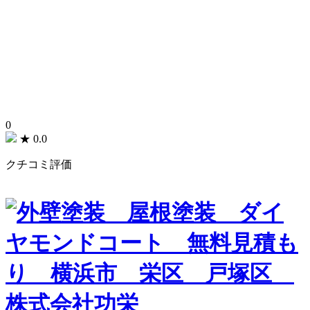
0
★
0.0
クチコミ評価