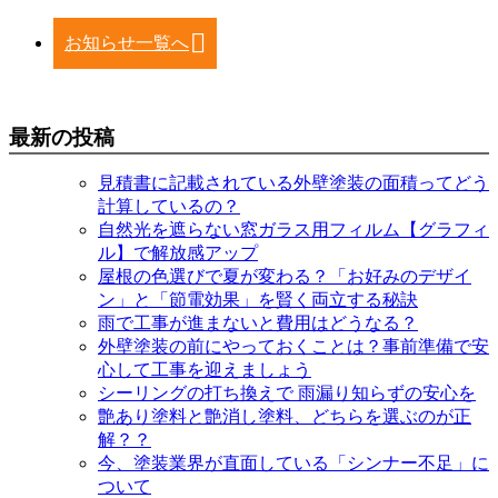
お知らせ一覧へ
最新の投稿
見積書に記載されている外壁塗装の面積ってどう
計算しているの？
自然光を遮らない窓ガラス用フィルム【グラフィ
ル】で解放感アップ
屋根の色選びで夏が変わる？「お好みのデザイ
ン」と「節電効果」を賢く両立する秘訣
雨で工事が進まないと費用はどうなる？
外壁塗装の前にやっておくことは？事前準備で安
心して工事を迎えましょう
シーリングの打ち換えで 雨漏り知らずの安心を
艶あり塗料と艶消し塗料、どちらを選ぶのが正
解？？
今、塗装業界が直面している「シンナー不足」に
ついて