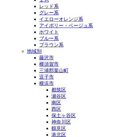
レッド系
グレー系
イエローオレンジ系
アイボリー・ベージュ系
ホワイト
ブルー系
ブラウン系
地域別
藤沢市
横須賀市
三浦郡葉山町
逗子市
横浜市
都筑区
瀬谷区
南区
西区
保土ヶ谷区
神奈川区
鶴見区
港北区