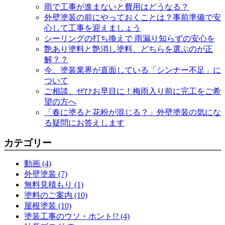
雨で工事が進まないと費用はどうなる？
外壁塗装の前にやっておくことは？事前準備で安
心して工事を迎えましょう
シーリングの打ち換えで 雨漏り知らずの安心を
艶あり塗料と艶消し塗料、どちらを選ぶのが正
解？？
今、塗装業界が直面している「シンナー不足」に
ついて
ご相談、ぜひお早目に！梅雨入り前に完工をご希
望の方へ
「春に塗ると花粉が混じる？」外壁塗装の気にな
る疑問にお答えします
カテゴリー
動画 (4)
外壁塗装 (7)
無料見積もり (1)
塗料のご案内 (10)
屋根塗装 (10)
塗装工事のウソ・ホント!? (4)