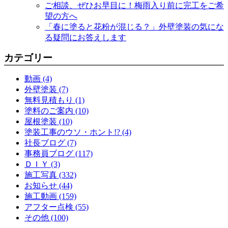
ご相談、ぜひお早目に！梅雨入り前に完工をご希
望の方へ
「春に塗ると花粉が混じる？」外壁塗装の気にな
る疑問にお答えします
カテゴリー
動画 (4)
外壁塗装 (7)
無料見積もり (1)
塗料のご案内 (10)
屋根塗装 (10)
塗装工事のウソ・ホント!? (4)
社長ブログ (7)
事務員ブログ (117)
ＤＩＹ (3)
施工写真 (332)
お知らせ (44)
施工動画 (159)
アフター点検 (55)
その他 (100)