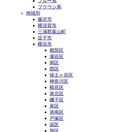
ブルー系
ブラウン系
地域別
藤沢市
横須賀市
三浦郡葉山町
逗子市
横浜市
都筑区
瀬谷区
南区
西区
保土ヶ谷区
神奈川区
鶴見区
港北区
磯子区
泉区
港南区
戸塚区
栄区
旭区