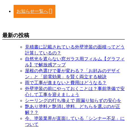
お知らせ一覧へ
最新の投稿
見積書に記載されている外壁塗装の面積ってどう
計算しているの？
自然光を遮らない窓ガラス用フィルム【グラフィ
ル】で解放感アップ
屋根の色選びで夏が変わる？「お好みのデザイ
ン」と「節電効果」を賢く両立する秘訣
雨で工事が進まないと費用はどうなる？
外壁塗装の前にやっておくことは？事前準備で安
心して工事を迎えましょう
シーリングの打ち換えで 雨漏り知らずの安心を
艶あり塗料と艶消し塗料、どちらを選ぶのが正
解？？
今、塗装業界が直面している「シンナー不足」に
ついて