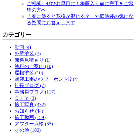
ご相談、ぜひお早目に！梅雨入り前に完工をご希
望の方へ
「春に塗ると花粉が混じる？」外壁塗装の気にな
る疑問にお答えします
カテゴリー
動画 (4)
外壁塗装 (7)
無料見積もり (1)
塗料のご案内 (10)
屋根塗装 (10)
塗装工事のウソ・ホント!? (4)
社長ブログ (7)
事務員ブログ (117)
ＤＩＹ (3)
施工写真 (332)
お知らせ (44)
施工動画 (159)
アフター点検 (55)
その他 (100)