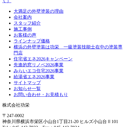
大満足の外壁塗装の理由
会社案内
スタッフ紹介
施工事例
お客様の声
ラインナップ価格
横浜の外壁塗装は功栄 一級塗装技能士在中の塗装専
門店
住宅省エネ2026キャンペーン
先進的窓リノベ2026事業
みらいエコ住宅2026事業
給湯省エネ2026事業
サイトマップ
お知らせ一覧
お問い合わせ・お見積もり
株式会社功栄
〒247-0002
神奈川県
横浜市
栄区小山台1丁目21-20
ヒルズ小山台Ⅱ101