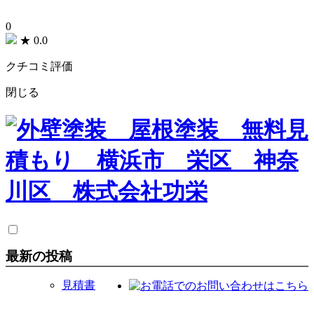
0
★
0.0
クチコミ評価
閉じる
最新の投稿
見積書