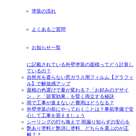
塗装の流れ
よくあるご質問
お知らせ一覧
に記載されている外壁塗装の面積ってどう計算し
ているの？
自然光を遮らない窓ガラス用フィルム【グラフィ
ル】で解放感アップ
屋根の色選びで夏が変わる？「お好みのデザイ
ン」と「節電効果」を賢く両立する秘訣
雨で工事が進まないと費用はどうなる？
外壁塗装の前にやっておくことは？事前準備で安
心して工事を迎えましょう
シーリングの打ち換えで 雨漏り知らずの安心を
艶あり塗料と艶消し塗料、どちらを選ぶのが正
解？？