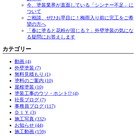
今、塗装業界が直面している「シンナー不足」に
ついて
ご相談、ぜひお早目に！梅雨入り前に完工をご希
望の方へ
「春に塗ると花粉が混じる？」外壁塗装の気にな
る疑問にお答えします
カテゴリー
動画 (4)
外壁塗装 (7)
無料見積もり (1)
塗料のご案内 (10)
屋根塗装 (10)
塗装工事のウソ・ホント!? (4)
社長ブログ (7)
事務員ブログ (117)
ＤＩＹ (3)
施工写真 (332)
お知らせ (44)
施工動画 (159)