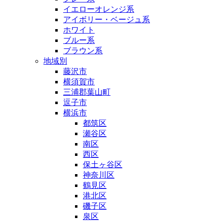
イエローオレンジ系
アイボリー・ベージュ系
ホワイト
ブルー系
ブラウン系
地域別
藤沢市
横須賀市
三浦郡葉山町
逗子市
横浜市
都筑区
瀬谷区
南区
西区
保土ヶ谷区
神奈川区
鶴見区
港北区
磯子区
泉区