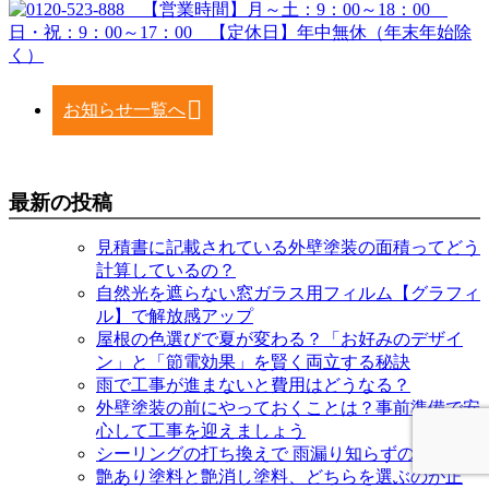
お知らせ一覧へ
最新の投稿
見積書に記載されている外壁塗装の面積ってどう
計算しているの？
自然光を遮らない窓ガラス用フィルム【グラフィ
ル】で解放感アップ
屋根の色選びで夏が変わる？「お好みのデザイ
ン」と「節電効果」を賢く両立する秘訣
雨で工事が進まないと費用はどうなる？
外壁塗装の前にやっておくことは？事前準備で安
心して工事を迎えましょう
シーリングの打ち換えで 雨漏り知らずの安心を
艶あり塗料と艶消し塗料、どちらを選ぶのが正