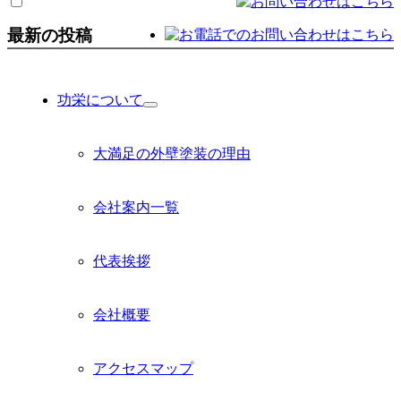
最新の投稿
功栄について
サ
ブ
メ
大満足の外壁塗装の理由
ニ
ュ
ー
会社案内一覧
を
展
開
代表挨拶
会社概要
アクセスマップ