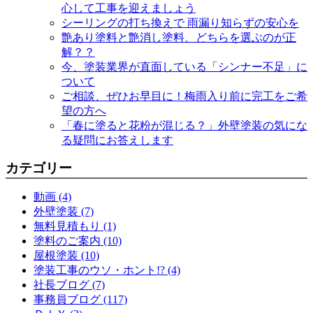
心して工事を迎えましょう
シーリングの打ち換えで 雨漏り知らずの安心を
艶あり塗料と艶消し塗料、どちらを選ぶのが正
解？？
今、塗装業界が直面している「シンナー不足」に
ついて
ご相談、ぜひお早目に！梅雨入り前に完工をご希
望の方へ
「春に塗ると花粉が混じる？」外壁塗装の気にな
る疑問にお答えします
カテゴリー
動画 (4)
外壁塗装 (7)
無料見積もり (1)
塗料のご案内 (10)
屋根塗装 (10)
塗装工事のウソ・ホント!? (4)
社長ブログ (7)
事務員ブログ (117)