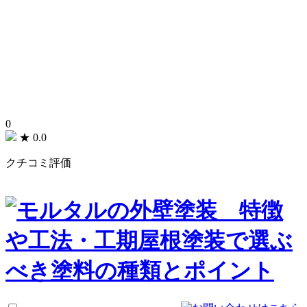
0
★
0.0
クチコミ評価