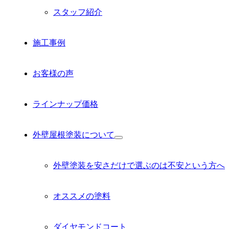
スタッフ紹介
施工事例
お客様の声
ラインナップ価格
外壁屋根塗装について
サ
ブ
メ
外壁塗装を安さだけで選ぶのは不安という方へ
ニ
ュ
ー
オススメの塗料
を
展
開
ダイヤモンドコート