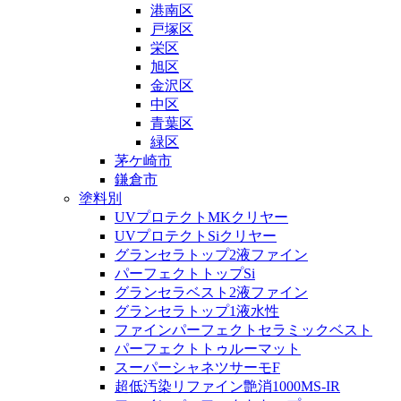
港南区
戸塚区
栄区
旭区
金沢区
中区
青葉区
緑区
茅ケ崎市
鎌倉市
塗料別
UVプロテクトMKクリヤー
UVプロテクトSiクリヤー
グランセラトップ2液ファイン
パーフェクトトップSi
グランセラベスト2液ファイン
グランセラトップ1液水性
ファインパーフェクトセラミックベスト
パーフェクトトゥルーマット
スーパーシャネツサーモF
超低汚染リファイン艶消1000MS-IR