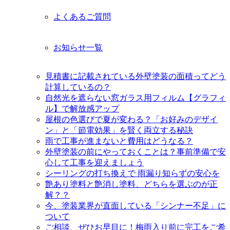
よくあるご質問
お知らせ一覧
見積書に記載されている外壁塗装の面積ってどう
計算しているの？
自然光を遮らない窓ガラス用フィルム【グラフィ
ル】で解放感アップ
屋根の色選びで夏が変わる？「お好みのデザイ
ン」と「節電効果」を賢く両立する秘訣
雨で工事が進まないと費用はどうなる？
外壁塗装の前にやっておくことは？事前準備で安
心して工事を迎えましょう
シーリングの打ち換えで 雨漏り知らずの安心を
艶あり塗料と艶消し塗料、どちらを選ぶのが正
解？？
今、塗装業界が直面している「シンナー不足」に
ついて
ご相談、ぜひお早目に！梅雨入り前に完工をご希