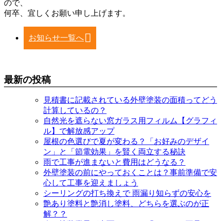
ので、
何卒、宜しくお願い申し上げます。
お知らせ一覧へ
最新の投稿
見積書に記載されている外壁塗装の面積ってどう
計算しているの？
自然光を遮らない窓ガラス用フィルム【グラフィ
ル】で解放感アップ
屋根の色選びで夏が変わる？「お好みのデザイ
ン」と「節電効果」を賢く両立する秘訣
雨で工事が進まないと費用はどうなる？
外壁塗装の前にやっておくことは？事前準備で安
心して工事を迎えましょう
シーリングの打ち換えで 雨漏り知らずの安心を
艶あり塗料と艶消し塗料、どちらを選ぶのが正
解？？