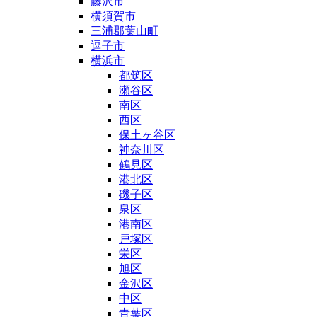
藤沢市
横須賀市
三浦郡葉山町
逗子市
横浜市
都筑区
瀬谷区
南区
西区
保土ヶ谷区
神奈川区
鶴見区
港北区
磯子区
泉区
港南区
戸塚区
栄区
旭区
金沢区
中区
青葉区