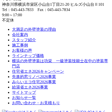
神奈川県
横浜市
栄区小山台1丁目21-20
ヒルズ小山台Ⅱ101
Tel：045-443-7833 Fax：045-443-7834
9:00～17:00
不定休
大満足の外壁塗装の理由
会社案内
スタッフ紹介
施工事例
お客様の声
ラインナップ価格
横浜の外壁塗装は功栄 一級塗装技能士在中の塗装専
門店
住宅省エネ2026キャンペーン
先進的窓リノベ2026事業
みらいエコ住宅2026事業
給湯省エネ2026事業
サイトマップ
お知らせ一覧
お問い合わせ・お見積もり