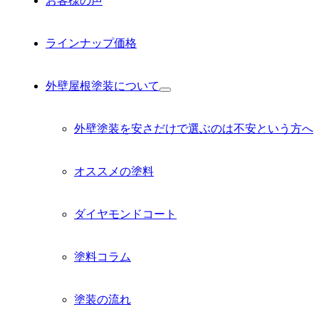
お客様の声
ラインナップ価格
外壁屋根塗装について
サ
ブ
メ
外壁塗装を安さだけで選ぶのは不安という方へ
ニ
ュ
ー
オススメの塗料
を
展
開
ダイヤモンドコート
塗料コラム
塗装の流れ