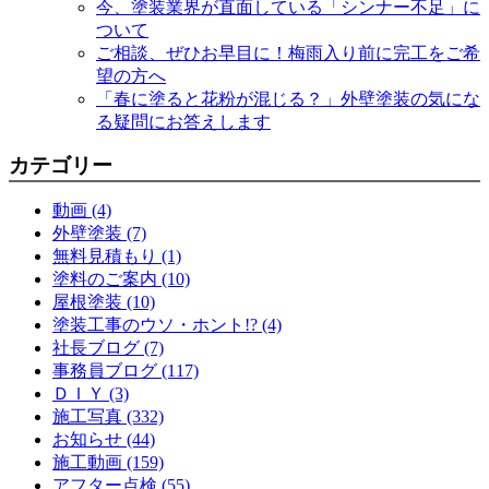
今、塗装業界が直面している「シンナー不足」に
ついて
ご相談、ぜひお早目に！梅雨入り前に完工をご希
望の方へ
「春に塗ると花粉が混じる？」外壁塗装の気にな
る疑問にお答えします
カテゴリー
動画 (4)
外壁塗装 (7)
無料見積もり (1)
塗料のご案内 (10)
屋根塗装 (10)
塗装工事のウソ・ホント!? (4)
社長ブログ (7)
事務員ブログ (117)
ＤＩＹ (3)
施工写真 (332)
お知らせ (44)
施工動画 (159)
アフター点検 (55)