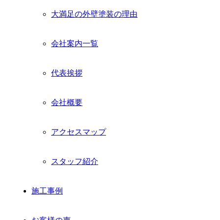
メ
大満足の外壁塗装の理由
ニ
ュ
ー
会社案内一覧
を
展
開
代表挨拶
会社概要
アクセスマップ
スタッフ紹介
施工事例