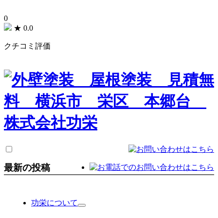
0
★
0.0
クチコミ評価
最新の投稿
功栄について
サ
ブ