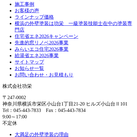
施工事例
お客様の声
ラインナップ価格
横浜の外壁塗装は功栄 一級塗装技能士在中の塗装専
門店
住宅省エネ2026キャンペーン
先進的窓リノベ2026事業
みらいエコ住宅2026事業
給湯省エネ2026事業
サイトマップ
お知らせ一覧
お問い合わせ・お見積もり
株式会社功栄
〒247-0002
神奈川県
横浜市
栄区小山台1丁目21-20
ヒルズ小山台Ⅱ101
Tel：045-443-7833 Fax：045-443-7834
9:00～17:00
不定休
大満足の外壁塗装の理由