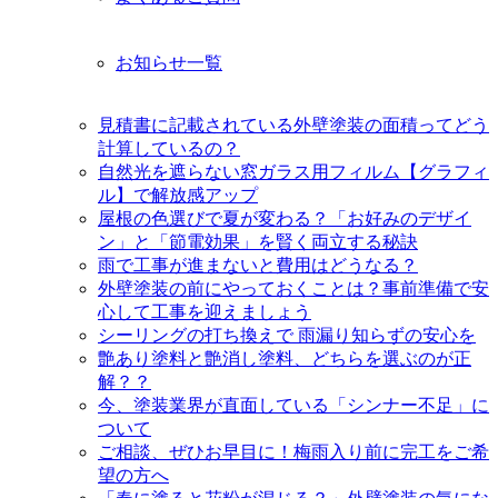
お知らせ一覧
見積書に記載されている外壁塗装の面積ってどう
計算しているの？
自然光を遮らない窓ガラス用フィルム【グラフィ
ル】で解放感アップ
屋根の色選びで夏が変わる？「お好みのデザイ
ン」と「節電効果」を賢く両立する秘訣
雨で工事が進まないと費用はどうなる？
外壁塗装の前にやっておくことは？事前準備で安
心して工事を迎えましょう
シーリングの打ち換えで 雨漏り知らずの安心を
艶あり塗料と艶消し塗料、どちらを選ぶのが正
解？？
今、塗装業界が直面している「シンナー不足」に
ついて
ご相談、ぜひお早目に！梅雨入り前に完工をご希
望の方へ