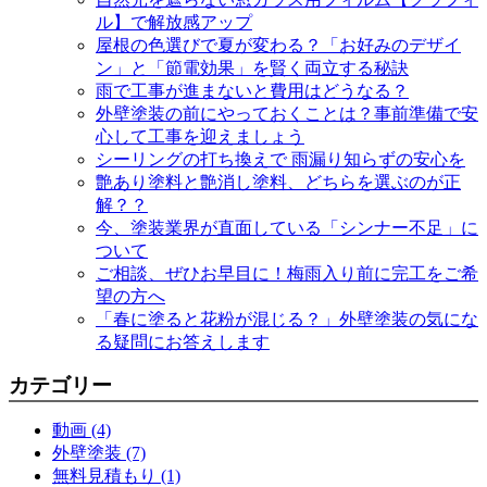
ル】で解放感アップ
屋根の色選びで夏が変わる？「お好みのデザイ
ン」と「節電効果」を賢く両立する秘訣
雨で工事が進まないと費用はどうなる？
外壁塗装の前にやっておくことは？事前準備で安
心して工事を迎えましょう
シーリングの打ち換えで 雨漏り知らずの安心を
艶あり塗料と艶消し塗料、どちらを選ぶのが正
解？？
今、塗装業界が直面している「シンナー不足」に
ついて
ご相談、ぜひお早目に！梅雨入り前に完工をご希
望の方へ
「春に塗ると花粉が混じる？」外壁塗装の気にな
る疑問にお答えします
カテゴリー
動画 (4)
外壁塗装 (7)
無料見積もり (1)