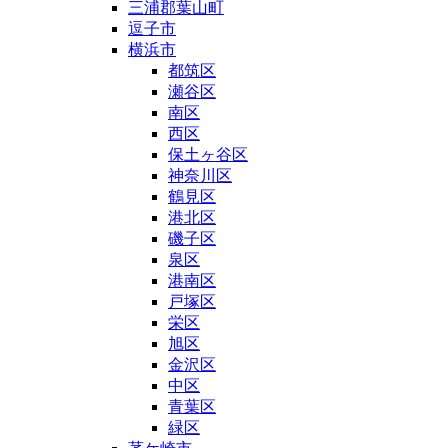
三浦郡葉山町
逗子市
横浜市
都筑区
瀬谷区
南区
西区
保土ヶ谷区
神奈川区
鶴見区
港北区
磯子区
泉区
港南区
戸塚区
栄区
旭区
金沢区
中区
青葉区
緑区