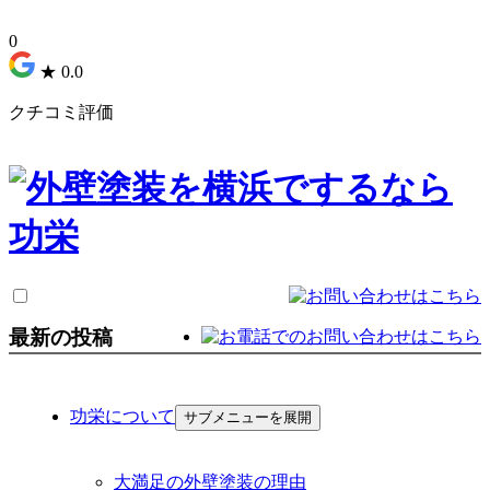
0
★
0.0
クチコミ評価
最新の投稿
功栄について
サブメニューを展開
大満足の外壁塗装の理由