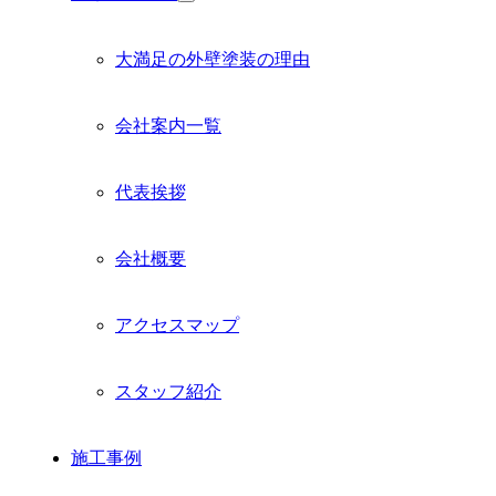
サ
ブ
メ
大満足の外壁塗装の理由
ニ
ュ
ー
会社案内一覧
を
展
開
代表挨拶
会社概要
アクセスマップ
スタッフ紹介
施工事例