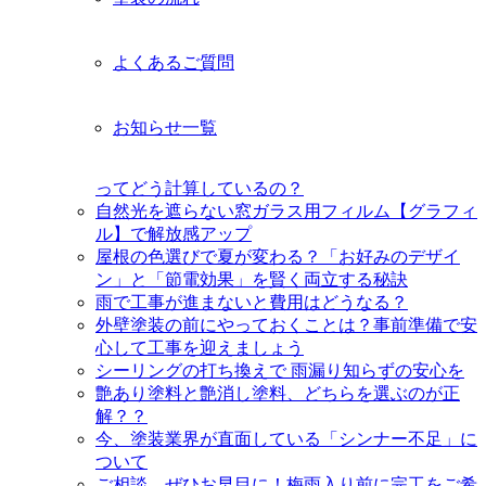
よくあるご質問
お知らせ一覧
ってどう計算しているの？
自然光を遮らない窓ガラス用フィルム【グラフィ
ル】で解放感アップ
屋根の色選びで夏が変わる？「お好みのデザイ
ン」と「節電効果」を賢く両立する秘訣
雨で工事が進まないと費用はどうなる？
外壁塗装の前にやっておくことは？事前準備で安
心して工事を迎えましょう
シーリングの打ち換えで 雨漏り知らずの安心を
艶あり塗料と艶消し塗料、どちらを選ぶのが正
解？？
今、塗装業界が直面している「シンナー不足」に
ついて
ご相談、ぜひお早目に！梅雨入り前に完工をご希