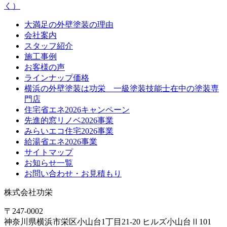
大満足の外壁塗装の理由
会社案内
スタッフ紹介
施工事例
お客様の声
ラインナップ価格
横浜の外壁塗装は功栄 一級塗装技能士在中の塗装専
門店
住宅省エネ2026キャンペーン
先進的窓リノベ2026事業
みらいエコ住宅2026事業
給湯省エネ2026事業
サイトマップ
お知らせ一覧
お問い合わせ・お見積もり
株式会社功栄
〒247-0002
神奈川県
横浜市
栄区小山台1丁目21-20
ヒルズ小山台Ⅱ101