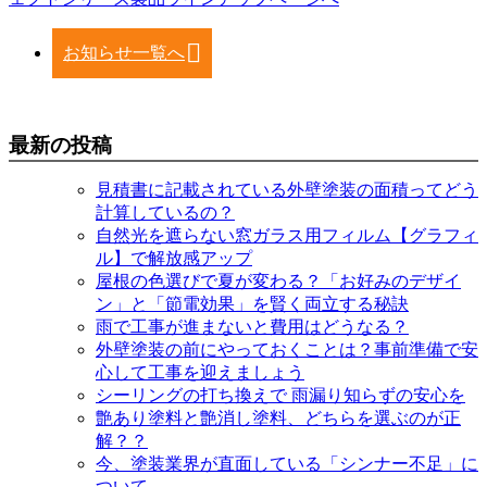
お知らせ一覧へ
最新の投稿
見積書に記載されている外壁塗装の面積ってどう
計算しているの？
自然光を遮らない窓ガラス用フィルム【グラフィ
ル】で解放感アップ
屋根の色選びで夏が変わる？「お好みのデザイ
ン」と「節電効果」を賢く両立する秘訣
雨で工事が進まないと費用はどうなる？
外壁塗装の前にやっておくことは？事前準備で安
心して工事を迎えましょう
シーリングの打ち換えで 雨漏り知らずの安心を
艶あり塗料と艶消し塗料、どちらを選ぶのが正
解？？
今、塗装業界が直面している「シンナー不足」に
ついて