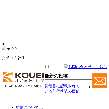
0
★
0.0
クチコミ評価
最新の投稿
見積書に記載されて
いる外壁塗装の面積
功栄について