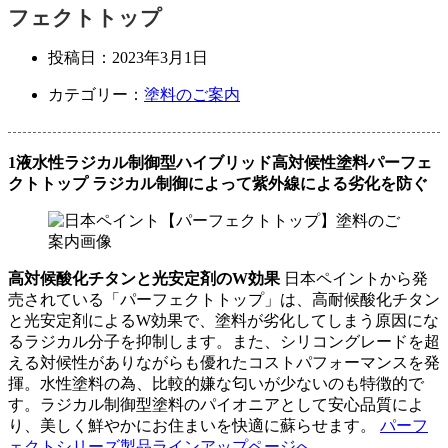
フェクトトップ
投稿日：
2023年3月1日
カテゴリー：
塗料のご案内
1液水性ラジカル制御型ハイブリッド高対候性塗料
パーフェ
クトトップ
ラジカル制御によって紫外線による劣化を防ぐ
高対候酸化チタンと光安定剤のW効果
日本ペイントから発
売されている「パーフェクトトップ」は、高耐候酸化チタン
と光安定剤によるW効果で、塗料が劣化してしまう原因にな
るラジカル分子を抑制します。また、シリコングレードを超
える対候性がありながらも優れたコストパフォーマンスを発
揮。水性塗料の為、比較的嫌な匂いが少ないのも特徴的で
す。ラジカル制御型塗料のパイオニアとして安心品質によ
り、美しく鮮やかにお住まいを快適に蘇らせます。
パーフ
ェクトシリーズ製品ラインアップページへ