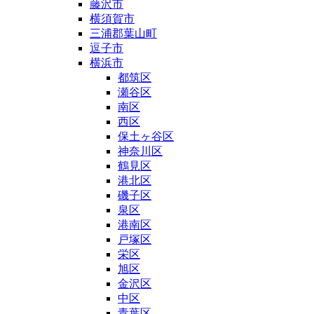
藤沢市
横須賀市
三浦郡葉山町
逗子市
横浜市
都筑区
瀬谷区
南区
西区
保土ヶ谷区
神奈川区
鶴見区
港北区
磯子区
泉区
港南区
戸塚区
栄区
旭区
金沢区
中区
青葉区