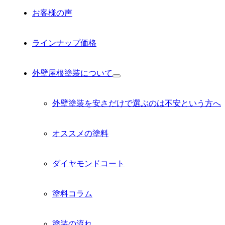
お客様の声
ラインナップ価格
外壁屋根塗装について
サ
ブ
メ
外壁塗装を安さだけで選ぶのは不安という方へ
ニ
ュ
ー
オススメの塗料
を
展
開
ダイヤモンドコート
塗料コラム
塗装の流れ