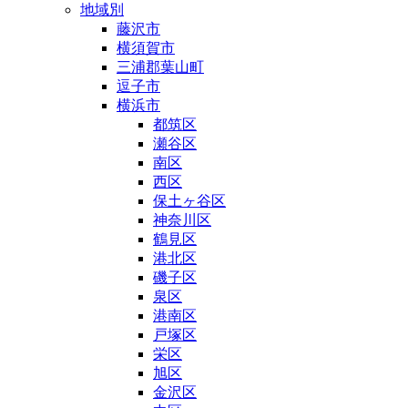
地域別
藤沢市
横須賀市
三浦郡葉山町
逗子市
横浜市
都筑区
瀬谷区
南区
西区
保土ヶ谷区
神奈川区
鶴見区
港北区
磯子区
泉区
港南区
戸塚区
栄区
旭区
金沢区