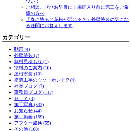
ついて
ご相談、ぜひお早目に！梅雨入り前に完工をご希
望の方へ
「春に塗ると花粉が混じる？」外壁塗装の気にな
る疑問にお答えします
カテゴリー
動画 (4)
外壁塗装 (7)
無料見積もり (1)
塗料のご案内 (10)
屋根塗装 (10)
塗装工事のウソ・ホント!? (4)
社長ブログ (7)
事務員ブログ (117)
ＤＩＹ (3)
施工写真 (332)
お知らせ (44)
施工動画 (159)
アフター点検 (55)
その他 (100)