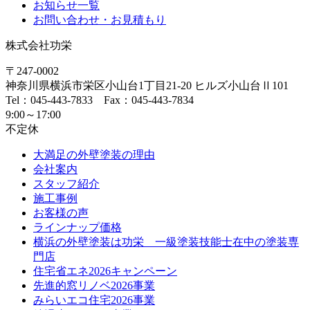
お知らせ一覧
お問い合わせ・お見積もり
株式会社功栄
〒247-0002
神奈川県
横浜市
栄区小山台1丁目21-20
ヒルズ小山台Ⅱ101
Tel：045-443-7833 Fax：045-443-7834
9:00～17:00
不定休
大満足の外壁塗装の理由
会社案内
スタッフ紹介
施工事例
お客様の声
ラインナップ価格
横浜の外壁塗装は功栄 一級塗装技能士在中の塗装専
門店
住宅省エネ2026キャンペーン
先進的窓リノベ2026事業
みらいエコ住宅2026事業