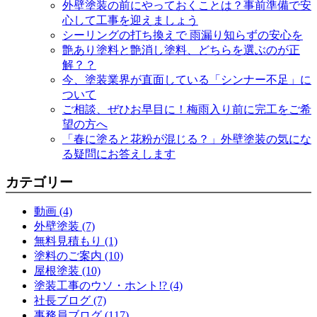
外壁塗装の前にやっておくことは？事前準備で安
心して工事を迎えましょう
シーリングの打ち換えで 雨漏り知らずの安心を
艶あり塗料と艶消し塗料、どちらを選ぶのが正
解？？
今、塗装業界が直面している「シンナー不足」に
ついて
ご相談、ぜひお早目に！梅雨入り前に完工をご希
望の方へ
「春に塗ると花粉が混じる？」外壁塗装の気にな
る疑問にお答えします
カテゴリー
動画 (4)
外壁塗装 (7)
無料見積もり (1)
塗料のご案内 (10)
屋根塗装 (10)
塗装工事のウソ・ホント!? (4)
社長ブログ (7)
事務員ブログ (117)