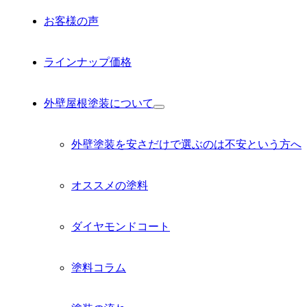
お客様の声
ラインナップ価格
外壁屋根塗装について
サ
ブ
メ
外壁塗装を安さだけで選ぶのは不安という方へ
ニ
ュ
ー
オススメの塗料
を
展
開
ダイヤモンドコート
塗料コラム