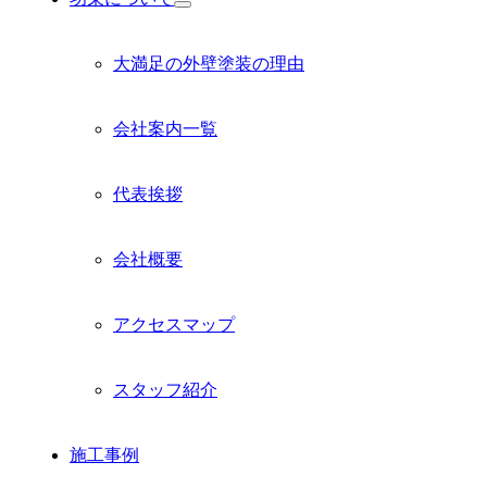
サ
ブ
メ
大満足の外壁塗装の理由
ニ
ュ
ー
会社案内一覧
を
展
開
代表挨拶
会社概要
アクセスマップ
スタッフ紹介
施工事例