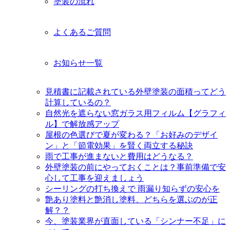
塗装の流れ
よくあるご質問
お知らせ一覧
見積書に記載されている外壁塗装の面積ってどう
計算しているの？
自然光を遮らない窓ガラス用フィルム【グラフィ
ル】で解放感アップ
屋根の色選びで夏が変わる？「お好みのデザイ
ン」と「節電効果」を賢く両立する秘訣
雨で工事が進まないと費用はどうなる？
外壁塗装の前にやっておくことは？事前準備で安
心して工事を迎えましょう
シーリングの打ち換えで 雨漏り知らずの安心を
艶あり塗料と艶消し塗料、どちらを選ぶのが正
解？？
今、塗装業界が直面している「シンナー不足」に