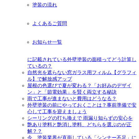
塗装の流れ
よくあるご質問
お知らせ一覧
に記載されている外壁塗装の面積ってどう計算し
ているの？
自然光を遮らない窓ガラス用フィルム【グラフィ
ル】で解放感アップ
屋根の色選びで夏が変わる？「お好みのデザイ
ン」と「節電効果」を賢く両立する秘訣
雨で工事が進まないと費用はどうなる？
外壁塗装の前にやっておくことは？事前準備で安
心して工事を迎えましょう
シーリングの打ち換えで 雨漏り知らずの安心を
艶あり塗料と艶消し塗料、どちらを選ぶのが正
解？？
今、塗装業界が直面している「シンナー不足」に