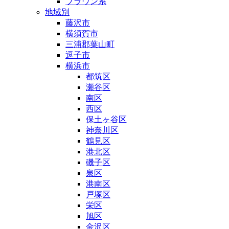
ブラウン系
地域別
藤沢市
横須賀市
三浦郡葉山町
逗子市
横浜市
都筑区
瀬谷区
南区
西区
保土ヶ谷区
神奈川区
鶴見区
港北区
磯子区
泉区
港南区
戸塚区
栄区
旭区
金沢区