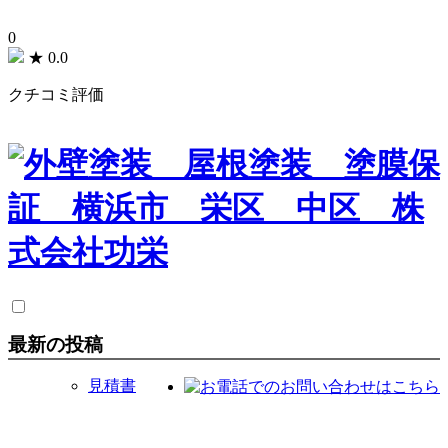
0
★
0.0
クチコミ評価
最新の投稿
見積書