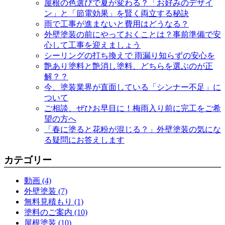
屋根の色選びで夏が変わる？「お好みのデザイ
ン」と「節電効果」を賢く両立する秘訣
雨で工事が進まないと費用はどうなる？
外壁塗装の前にやっておくことは？事前準備で安
心して工事を迎えましょう
シーリングの打ち換えで 雨漏り知らずの安心を
艶あり塗料と艶消し塗料、どちらを選ぶのが正
解？？
今、塗装業界が直面している「シンナー不足」に
ついて
ご相談、ぜひお早目に！梅雨入り前に完工をご希
望の方へ
「春に塗ると花粉が混じる？」外壁塗装の気にな
る疑問にお答えします
カテゴリー
動画 (4)
外壁塗装 (7)
無料見積もり (1)
塗料のご案内 (10)
屋根塗装 (10)