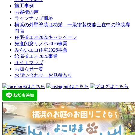
施工事例
お客様の声
ラインナップ価格
横浜の外壁塗装は功栄 一級塗装技能士在中の塗装専
門店
住宅省エネ2026キャンペーン
先進的窓リノベ2026事業
みらいエコ住宅2026事業
給湯省エネ2026事業
サイトマップ
お知らせ一覧
お問い合わせ・お見積もり