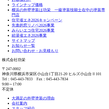
ラインナップ価格
横浜の外壁塗装は功栄 一級塗装技能士在中の塗装専
門店
住宅省エネ2026キャンペーン
先進的窓リノベ2026事業
みらいエコ住宅2026事業
給湯省エネ2026事業
サイトマップ
お知らせ一覧
お問い合わせ・お見積もり
株式会社功栄
〒247-0002
神奈川県
横浜市
栄区小山台1丁目21-20
ヒルズ小山台Ⅱ101
Tel：045-443-7833 Fax：045-443-7834
9:00～17:00
不定休
大満足の外壁塗装の理由
会社案内
スタッフ紹介